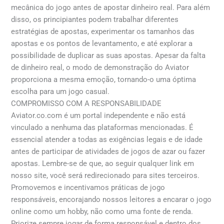
mecânica do jogo antes de apostar dinheiro real. Para além
disso, os principiantes podem trabalhar diferentes
estratégias de apostas, experimentar os tamanhos das
apostas e os pontos de levantamento, e até explorar a
possibilidade de duplicar as suas apostas. Apesar da falta
de dinheiro real, o modo de demonstração do Aviator
proporciona a mesma emoção, tornando-o uma óptima
escolha para um jogo casual.
COMPROMISSO COM A RESPONSABILIDADE
Aviator.co.com é um portal independente e não está
vinculado a nenhuma das plataformas mencionadas. É
essencial atender a todas as exigências legais e de idade
antes de participar de atividades de jogos de azar ou fazer
apostas. Lembre-se de que, ao seguir qualquer link em
nosso site, você será redirecionado para sites terceiros.
Promovemos e incentivamos práticas de jogo
responsáveis, encorajando nossos leitores a encarar o jogo
online como um hobby, não como uma fonte de renda.
Priorize sempre jogar de forma responsável e dentro dos