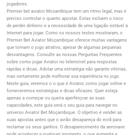
jogadores.
Premier bet aviator Mozambique tem um ritmo legal, mas é
preciso controlar o quanto apostar. Estas incluem o risco
de perder dinheiro e a necessidade de uma ligação estável à
Internet para jogar. Como os nossos testes mostraram, o
Premier Bet Aviator Moçambique oferece muitas vantagens
que tornam o jogo atrativo, apesar de algumas pequenas
desvantagens. Consulte as nossas Perguntas Frequentes
sobre como jogar Aviator no telemóvel para respostas
rápidas e dicas. Adotar uma estratégia não garante vitórias,
mas certamente pode melhorar sua experiência no jogo.
Neste guia, veremos o o que é Aviator, como jogar online e
forneceremos estratégias e dicas eficazes. Quer esteja
apenas a começar ou queira aperfeiçoar as suas
capacidades, este guia será o seu guia para navegar no
universo Aviator Bet Moçambique. O objetivo é vender as
suas apostas antes que o avião desapareça do ecrã para
reclamar os seus ganhos. O desaparecimento da aeronave
pode acontecer a qualquer momento, o que aumenta a