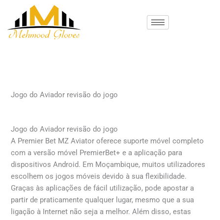
Skip
to
content
Jogo do Aviador revisão do jogo
/
aviator-mocambique.co.mz zebra1
/ By
mehmood
Jogo do Aviador revisão do jogo
A Premier Bet MZ Aviator oferece suporte móvel completo
com a versão móvel PremierBet+ e a aplicação para
dispositivos Android. Em Moçambique, muitos utilizadores
escolhem os jogos móveis devido à sua flexibilidade.
Graças às aplicações de fácil utilização, pode apostar a
partir de praticamente qualquer lugar, mesmo que a sua
ligação à Internet não seja a melhor. Além disso, estas