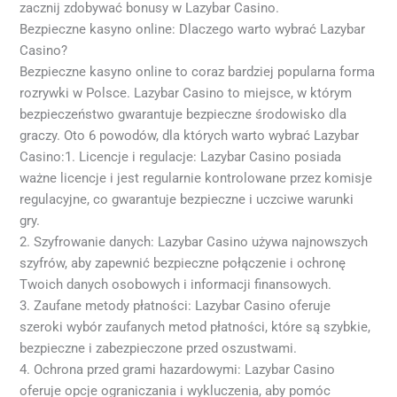
zacznij zdobywać bonusy w Lazybar Casino.
Bezpieczne kasyno online: Dlaczego warto wybrać Lazybar
Casino?
Bezpieczne kasyno online to coraz bardziej popularna forma
rozrywki w Polsce. Lazybar Casino to miejsce, w którym
bezpieczeństwo gwarantuje bezpieczne środowisko dla
graczy. Oto 6 powodów, dla których warto wybrać Lazybar
Casino:1. Licencje i regulacje: Lazybar Casino posiada
ważne licencje i jest regularnie kontrolowane przez komisje
regulacyjne, co gwarantuje bezpieczne i uczciwe warunki
gry.
2. Szyfrowanie danych: Lazybar Casino używa najnowszych
szyfrów, aby zapewnić bezpieczne połączenie i ochronę
Twoich danych osobowych i informacji finansowych.
3. Zaufane metody płatności: Lazybar Casino oferuje
szeroki wybór zaufanych metod płatności, które są szybkie,
bezpieczne i zabezpieczone przed oszustwami.
4. Ochrona przed grami hazardowymi: Lazybar Casino
oferuje opcje ograniczania i wykluczenia, aby pomóc