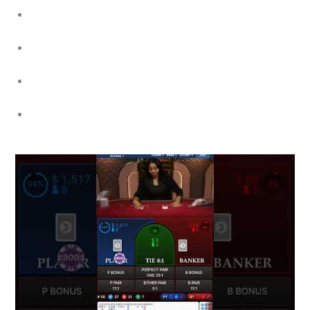
Bonusy i promocje w Lazybar Casino: Rozpocznij grę w
gry kasynowe online
Bezpieczne kasyno online: Dlaczego warto wybrać
Lazybar Casino?
Gry kasynowe na życzenie: Oglądaj i graj w Twoich
ulubionych grach online
Wsparcie klienta w Lazybar Casino: Dlaczego jest to
klucz do udanej gry w kasynie online?