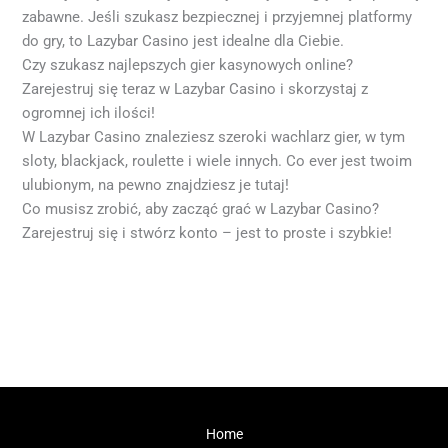
zabawne. Jeśli szukasz bezpiecznej i przyjemnej platformy
do gry, to Lazybar Casino jest idealne dla Ciebie.
Czy szukasz najlepszych gier kasynowych online?
Zarejestruj się teraz w Lazybar Casino i skorzystaj z
ogromnej ich ilości!
W Lazybar Casino znaleziesz szeroki wachlarz gier, w tym
sloty, blackjack, roulette i wiele innych. Co ever jest twoim
ulubionym, na pewno znajdziesz je tutaj!
Co musisz zrobić, aby zacząć grać w Lazybar Casino?
Zarejestruj się i stwórz konto – jest to proste i szybkie!
←
Previous Post
Next Post
→
Home