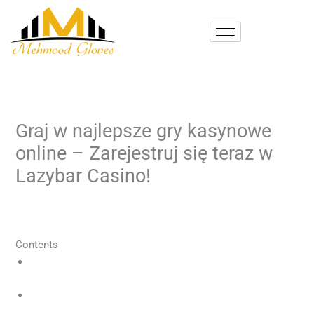
Skip
to
content
Graj w najlepsze gry kasynowe
online – Zarejestruj się teraz w
Lazybar Casino!
/
Uncategorized
/ By
mehmood
Contents
Graj w klasyczne gry kasynowe online: Roulette,
Blackjack i Poker w Lazybar Casino
Nowe gry kasynowe w Lazybar Casino: Zarejestruj się i
wygraj!