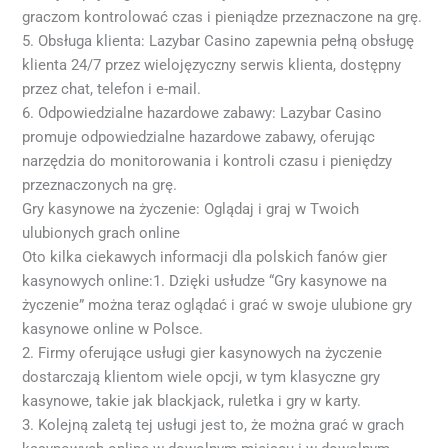
graczom kontrolować czas i pieniądze przeznaczone na grę.
5. Obsługa klienta: Lazybar Casino zapewnia pełną obsługę
klienta 24/7 przez wielojęzyczny serwis klienta, dostępny
przez chat, telefon i e-mail.
6. Odpowiedzialne hazardowe zabawy: Lazybar Casino
promuje odpowiedzialne hazardowe zabawy, oferując
narzędzia do monitorowania i kontroli czasu i pieniędzy
przeznaczonych na grę.
Gry kasynowe na życzenie: Oglądaj i graj w Twoich
ulubionych grach online
Oto kilka ciekawych informacji dla polskich fanów gier
kasynowych online:1. Dzięki usłudze “Gry kasynowe na
życzenie” można teraz oglądać i grać w swoje ulubione gry
kasynowe online w Polsce.
2. Firmy oferujące usługi gier kasynowych na życzenie
dostarczają klientom wiele opcji, w tym klasyczne gry
kasynowe, takie jak blackjack, ruletka i gry w karty.
3. Kolejną zaletą tej usługi jest to, że można grać w grach