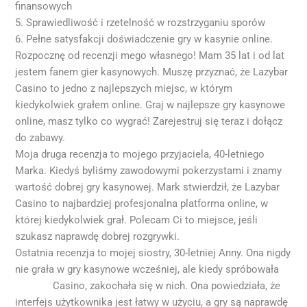
finansowych
5. Sprawiedliwość i rzetelność w rozstrzyganiu sporów
6. Pełne satysfakcji doświadczenie gry w kasynie online.
Rozpocznę od recenzji mego własnego! Mam 35 lat i od lat
jestem fanem gier kasynowych. Muszę przyznać, że Lazybar
Casino to jedno z najlepszych miejsc, w którym
kiedykolwiek grałem online. Graj w najlepsze gry kasynowe
online, masz tylko co wygrać! Zarejestruj się teraz i dołącz
do zabawy.
Moja druga recenzja to mojego przyjaciela, 40-letniego
Marka. Kiedyś byliśmy zawodowymi pokerzystami i znamy
wartość dobrej gry kasynowej. Mark stwierdził, że Lazybar
Casino to najbardziej profesjonalna platforma online, w
której kiedykolwiek grał. Polecam Ci to miejsce, jeśli
szukasz naprawdę dobrej rozgrywki.
Ostatnia recenzja to mojej siostry, 30-letniej Anny. Ona nigdy
nie grała w gry kasynowe wcześniej, ale kiedy spróbowała
Lazybar
Casino, zakochała się w nich. Ona powiedziała, że
interfejs użytkownika jest łatwy w użyciu, a gry są naprawdę