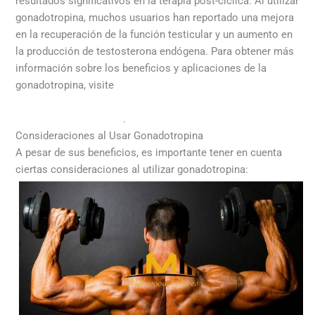
resultados significativos en la terapia post-cíclica. Al utilizar
gonadotropina, muchos usuarios han reportado una mejora
en la recuperación de la función testicular y un aumento en
la producción de testosterona endógena. Para obtener más
información sobre los beneficios y aplicaciones de la
gonadotropina, visite
https://esteroides-
naturales.com/categoria-producto/terapia-post-
ciclica/gonadotropina/
.
Consideraciones al Usar Gonadotropina
A pesar de sus beneficios, es importante tener en cuenta
ciertas consideraciones al utilizar gonadotropina: