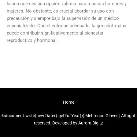
hacen que sea una opción valiosa para muchos hombres y
mujeres. No obstante, es crucial abordar su uso con
precaución y siempre bajo la supervisión de un médico
especializado. Con el enfoque adecuado, la gonadotropina
puede contribuir significativamente al bienestar
reproductivo y hormonal.
←
Previous Post
Next Post
→
Home
©document.write(new Date().getFullYear()) Mehmood Gloves | All right
reserved. Developed by
Aurora Digitz