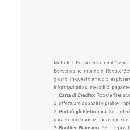
Metodi di Pagamento per il Casino O
Benvenuti nel mondo di RoosterBet O
giusto. In questo articolo, esplore
informazioni sui metodi di pagament
1.
Carta di Credito:
RoosterBet accet
di effettuare depositi e prelievi rapi
2.
Portafogli Elettronici:
Se preferi
garantendo transazioni veloci e se
3.
Bonifico Bancario:
Per i deposit