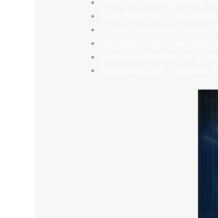
Perché Scegliere RoosterBet per i
Come Registrarsi su RoosterBet p
I Giochi Disponibili sul Casino On
Promozioni e Bonus sul Casino On
Metodi di Pagamento per il Casin
Assistenza Clienti e Sicurezza su