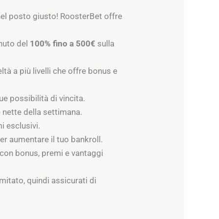
 nel posto giusto! RoosterBet offre
enuto del
100% fino a 500€
sulla
 a più livelli che offre bonus e
ue possibilità di vincita.
e nette della settimana.
i esclusivi.
per aumentare il tuo bankroll.
 con bonus, premi e vantaggi
itato, quindi assicurati di