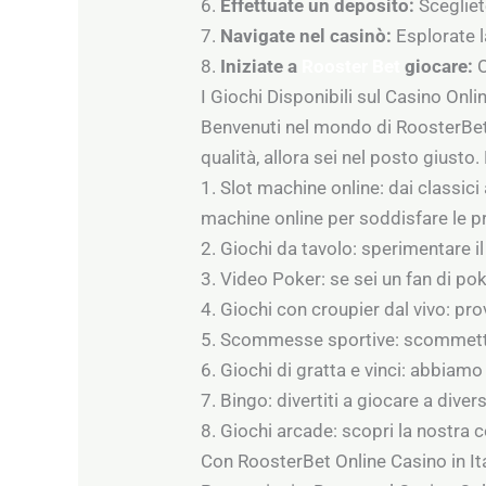
6.
Effettuate un deposito:
Scegliet
7.
Navigate nel casinò:
Esplorate l
8.
Iniziate a
Rooster Bet
giocare:
O
I Giochi Disponibili sul Casino Onlin
Benvenuti nel mondo di RoosterBet 
qualità, allora sei nel posto giust
1. Slot machine online: dai classici
machine online per soddisfare le pr
2. Giochi da tavolo: sperimentare il 
3. Video Poker: se sei un fan di pok
4. Giochi con croupier dal vivo: pro
5. Scommesse sportive: scommetti su
6. Giochi di gratta e vinci: abbiamo
7. Bingo: divertiti a giocare a dive
8. Giochi arcade: scopri la nostra c
Con RoosterBet Online Casino in Ita