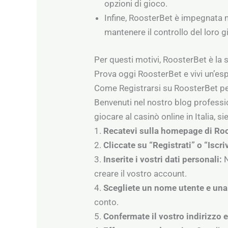
opzioni di gioco.
Infine, RoosterBet è impegnata n
mantenere il controllo del loro g
Per questi motivi, RoosterBet è la sc
Prova oggi RoosterBet e vivi un’esp
Come Registrarsi su RoosterBet per 
Benvenuti nel nostro blog professi
giocare al casinò online in Italia, 
1.
Recatevi sulla homepage di Ro
2.
Cliccate su “Registrati” o “Iscriv
3.
Inserite i vostri dati personali:
N
creare il vostro account.
4.
Scegliete un nome utente e un
conto.
5.
Confermate il vostro indirizzo 