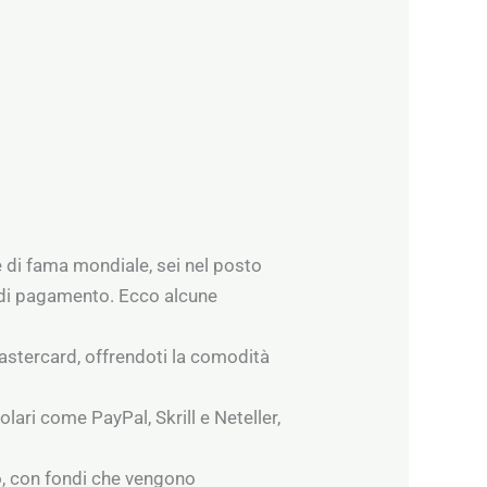
e di fama mondiale, sei nel posto
i di pagamento. Ecco alcune
Mastercard, offrendoti la comodità
lari come PayPal, Skrill e Neteller,
to, con fondi che vengono