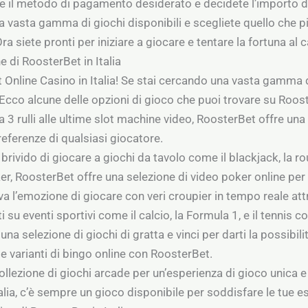
e il metodo di pagamento desiderato e decidete l’importo d
a vasta gamma di giochi disponibili e scegliete quello che pi
ra siete pronti per iniziare a giocare e tentare la fortuna al 
e di RoosterBet in Italia
Online Casino in Italia! Se stai cercando una vasta gamma di
o. Ecco alcune delle opzioni di gioco che puoi trovare su Roo
 a 3 rulli alle ultime slot machine video, RoosterBet offre un
eferenze di qualsiasi giocatore.
brivido di giocare a giochi da tavolo come il blackjack, la rou
er, RoosterBet offre una selezione di video poker online per f
va l’emozione di giocare con veri croupier in tempo reale att
 eventi sportivi come il calcio, la Formula 1, e il tennis c
 una selezione di giochi di gratta e vinci per darti la possib
rse varianti di bingo online con RoosterBet.
ollezione di giochi arcade per un’esperienza di gioco unica e 
lia, c’è sempre un gioco disponibile per soddisfare le tue e