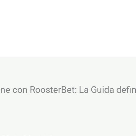
ne con RoosterBet: La Guida definit