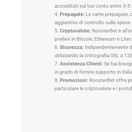
accreditati sul tuo conto entro 3-5 g
4.
Prepagate:
Le carte prepagate, c
aggiuntivo di controllo sulle spese 
5.
Cryptovalute:
RoosterBet è all’av
prelievi in Bitcoin, Ethereum e Litec
6.
Sicurezza:
Indipendentemente dal
utilizzando la crittografia SSL a 128
7.
Assistenza Clienti:
Se hai bisogn
in grado di fornire supporto in itali
8.
Promozioni:
RoosterBet offre pr
particolare le criptovalute e i porta