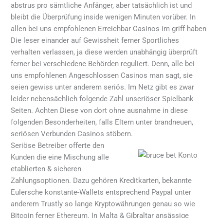
abstrus pro sämtliche Anfänger, aber tatsächlich ist und
bleibt die Überprüfung inside wenigen Minuten vorüber. In
allen bei uns empfohlenen Erreichbar Casinos im griff haben
Die leser einander auf Gewissheit ferner Sportliches
verhalten verlassen, ja diese werden unabhängig überprüft
ferner bei verschiedene Behörden reguliert. Denn, alle bei
uns empfohlenen Angeschlossen Casinos man sagt, sie
seien gewiss unter anderem seriös. Im Netz gibt es zwar
leider nebensächlich folgende Zahl unseriöser Spielbank
Seiten. Achten Diese von dort ohne ausnahme in diese
folgenden Besonderheiten, falls Eltern unter brandneuen,
seriösen Verbunden Casinos stöbern.
Seriöse Betreiber offerte den
Kunden die eine Mischung alle
etablierten & sicheren
Zahlungsoptionen. Dazu gehören Kreditkarten, bekannte
Eulersche konstante-Wallets entsprechend Paypal unter
anderem Trustly so lange Kryptowährungen genau so wie
Bitcoin ferner Ethereum. In Malta & Gibraltar ansässige