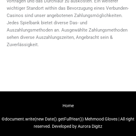
vortragen und das Durchlauf zu auskosten. Ein weiterer
wichtiger Standort within das Bevorzugung eines Verbunden-
Casinos sind unser angebotenen Zahlungsmöglichkeiten.
Jedes Spielbank bietet diverse Das- und
Auszahlungsmethoden an. Ausgewählte Zahlungsmethoden
sehen diverse Auszahlungszeiten, Angebracht sein &
Zuverlässigkeit.
←
Previous Post
Next Post
→
Home
©document.write(new Date().getFullYear()) Mehmood Gloves | All right
reserved. Developed by
Aurora Digitz