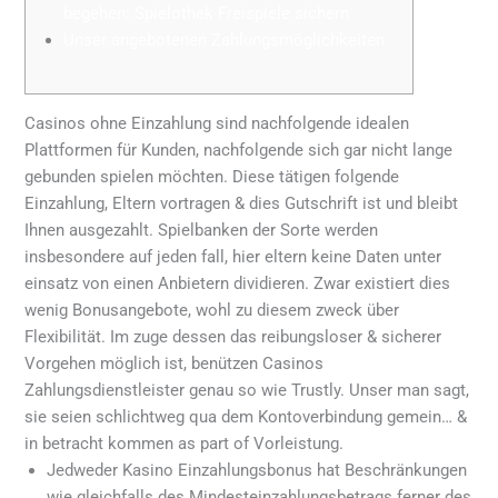
begehen: Spielothek Freispiele sichern
Unser angebotenen Zahlungsmöglichkeiten
Casinos ohne Einzahlung sind nachfolgende idealen
Plattformen für Kunden, nachfolgende sich gar nicht lange
gebunden spielen möchten. Diese tätigen folgende
Einzahlung, Eltern vortragen & dies Gutschrift ist und bleibt
Ihnen ausgezahlt. Spielbanken der Sorte werden
insbesondere auf jeden fall, hier eltern keine Daten unter
einsatz von einen Anbietern dividieren. Zwar existiert dies
wenig Bonusangebote, wohl zu diesem zweck über
Flexibilität.
Im zuge dessen das reibungsloser & sicherer
Vorgehen möglich ist, benützen Casinos
Zahlungsdienstleister genau so wie Trustly. Unser man sagt,
sie seien schlichtweg qua dem Kontoverbindung gemein… &
in betracht kommen as part of Vorleistung.
Jedweder Kasino Einzahlungsbonus hat Beschränkungen
wie gleichfalls des Mindesteinzahlungsbetrags ferner des