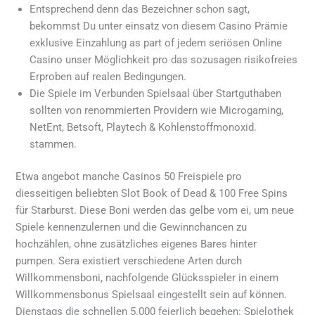
Entsprechend denn das Bezeichner schon sagt,
bekommst Du unter einsatz von diesem Casino Prämie
exklusive Einzahlung as part of jedem seriösen Online
Casino unser Möglichkeit pro das sozusagen risikofreies
Erproben auf realen Bedingungen.
Die Spiele im Verbunden Spielsaal über Startguthaben
sollten von renommierten Providern wie Microgaming,
NetEnt, Betsoft, Playtech & Kohlenstoffmonoxid.
stammen.
Etwa angebot manche Casinos 50 Freispiele pro
diesseitigen beliebten Slot Book of Dead & 100 Free Spins
für Starburst. Diese Boni werden das gelbe vom ei, um neue
Spiele kennenzulernen und die Gewinnchancen zu
hochzählen, ohne zusätzliches eigenes Bares hinter
pumpen. Sera existiert verschiedene Arten durch
Willkommensboni, nachfolgende Glücksspieler in einem
Willkommensbonus Spielsaal eingestellt sein auf können.
Dienstags die schnellen 5.000 feierlich begehen: Spielothek