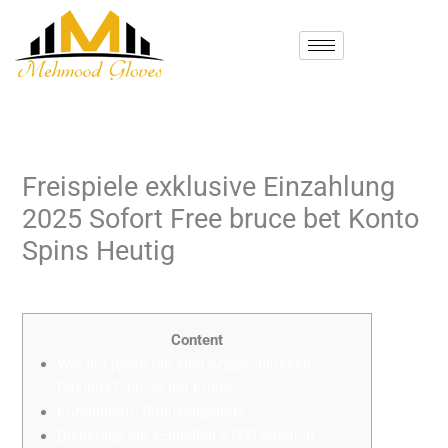
Skip
to
content
Freispiele exklusive Einzahlung
2025 Sofort Free bruce bet Konto
Spins Heutig
/
Uncategorized
/ By
mehmood
Content
Wie auf jeden fall sind Angeschlossen
Casinos?: bruce bet Konto
Kombinierte Bonusangebote
Dienstags die schnellen 5.000 feierlich