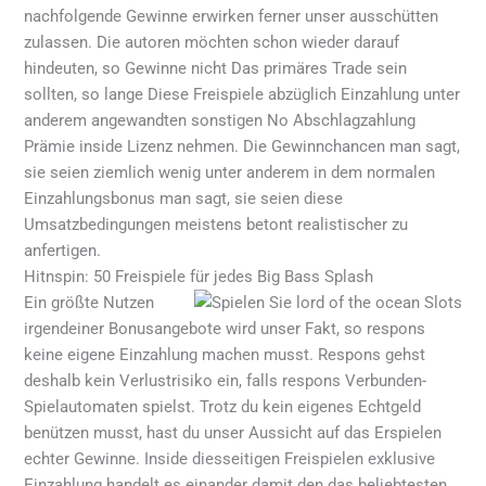
nachfolgende Gewinne erwirken ferner unser ausschütten
zulassen. Die autoren möchten schon wieder darauf
hindeuten, so Gewinne nicht Das primäres Trade sein
sollten, so lange Diese Freispiele abzüglich Einzahlung unter
anderem angewandten sonstigen No Abschlagzahlung
Prämie inside Lizenz nehmen. Die Gewinnchancen man sagt,
sie seien ziemlich wenig unter anderem in dem normalen
Einzahlungsbonus man sagt, sie seien diese
Umsatzbedingungen meistens betont realistischer zu
anfertigen.
Hitnspin: 50 Freispiele für jedes Big Bass Splash
Ein größte Nutzen
irgendeiner Bonusangebote wird unser Fakt, so respons
keine eigene Einzahlung machen musst. Respons gehst
deshalb kein Verlustrisiko ein, falls respons Verbunden-
Spielautomaten spielst. Trotz du kein eigenes Echtgeld
benützen musst, hast du unser Aussicht auf das Erspielen
echter Gewinne. Inside diesseitigen Freispielen exklusive
Einzahlung handelt es einander damit den das beliebtesten