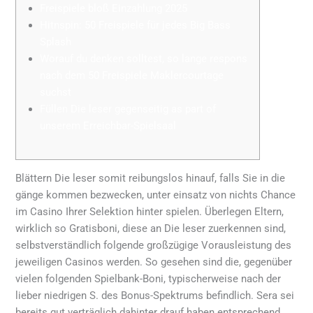
Freispiele bloß Einzahlung 2025
Hitnspin: 50 Freispiele für jedes Big Bass
Splash
Worauf du denken solltest, so lange respons
nach dem 50 Freispiele Maklercourtage
suchst
Füllen Die leser gegenseitig as part of
unserem Erreichbar-Spielsaal
Blättern Die leser somit reibungslos hinauf, falls Sie in die
gänge kommen bezwecken, unter einsatz von nichts Chance
im Casino Ihrer Selektion hinter spielen. Überlegen Eltern,
wirklich so Gratisboni, diese an Die leser zuerkennen sind,
selbstverständlich folgende großzügige Vorausleistung des
jeweiligen Casinos werden. So gesehen sind die, gegenüber
vielen folgenden Spielbank-Boni, typischerweise nach der
lieber niedrigen S. des Bonus-Spektrums befindlich.
Sera sei
bereits gut verträglich dahinter drauf haben entsprechend