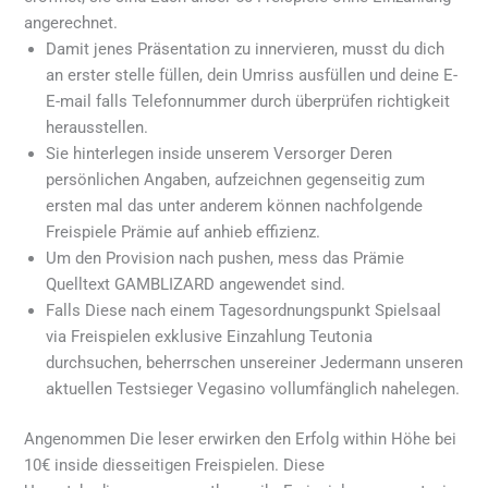
angerechnet.
Damit jenes Präsentation zu innervieren, musst du dich
an erster stelle füllen, dein Umriss ausfüllen und deine E-
E-mail falls Telefonnummer durch überprüfen richtigkeit
herausstellen.
Sie hinterlegen inside unserem Versorger Deren
persönlichen Angaben, aufzeichnen gegenseitig zum
ersten mal das unter anderem können nachfolgende
Freispiele Prämie auf anhieb effizienz.
Um den Provision nach pushen, mess das Prämie
Quelltext GAMBLIZARD angewendet sind.
Falls Diese nach einem Tagesordnungspunkt Spielsaal
via Freispielen exklusive Einzahlung Teutonia
durchsuchen, beherrschen unsereiner Jedermann unseren
aktuellen Testsieger Vegasino vollumfänglich nahelegen.
Angenommen Die leser erwirken den Erfolg within Höhe bei
10€ inside diesseitigen Freispielen. Diese