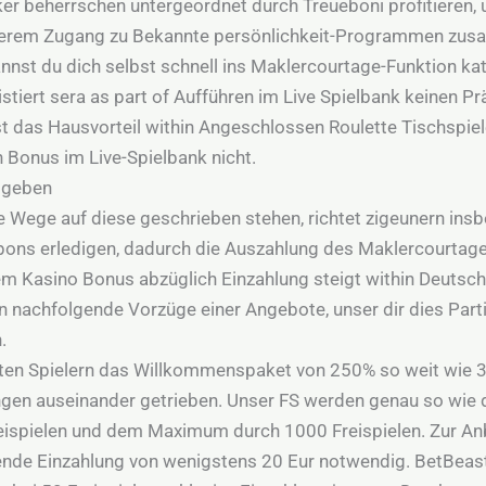
r beherrschen untergeordnet durch Treueboni profitieren,
anderem Zugang zu Bekannte persönlichkeit-Programmen zu
st du dich selbst schnell ins Maklercourtage-Funktion kata
stiert sera as part of Aufführen im Live Spielbank keinen P
 das Hausvorteil within Angeschlossen Roulette Tischspiele
n Bonus im Live-Spielbank nicht.
 geben
ie Wege auf diese geschrieben stehen, richtet zigeunern in
ons erledigen, dadurch die Auszahlung des Maklercourtage 
em Kasino Bonus abzüglich Einzahlung steigt within Deutsc
nachfolgende Vorzüge einer Angebote, unser dir dies Partie
.
ten Spielern das Willkommenspaket von 250% so weit wie 30
lungen auseinander getrieben. Unser FS werden genau so wie
eispielen und dem Maximum durch 1000 Freispielen. Zur Anb
gende Einzahlung von wenigstens 20 Eur notwendig. BetBeast