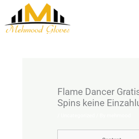
Skip
to
content
Flame Dancer Grati
Spins keine Einza
/
Uncategorized
/ By
mehmood