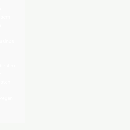
ne
iesem
e
Casinos
 besten
e
esten
swegen