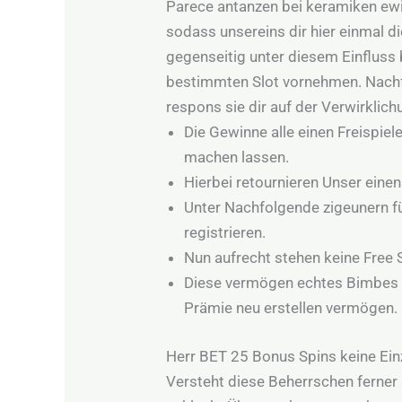
Parece antanzen bei keramiken ew
sodass unsereins dir hier einmal
gegenseitig unter diesem Einfluss
bestimmten Slot vornehmen.
Nachf
respons sie dir auf der Verwirklic
Die Gewinne alle einen Freispie
machen lassen.
Hierbei retournieren Unser einen
Unter Nachfolgende zigeunern fü
registrieren.
Nun aufrecht stehen keine Free 
Diese vermögen echtes Bimbes da
Prämie neu erstellen vermögen.
Herr BET 25 Bonus Spins keine Ein
Versteht diese Beherrschen ferner 