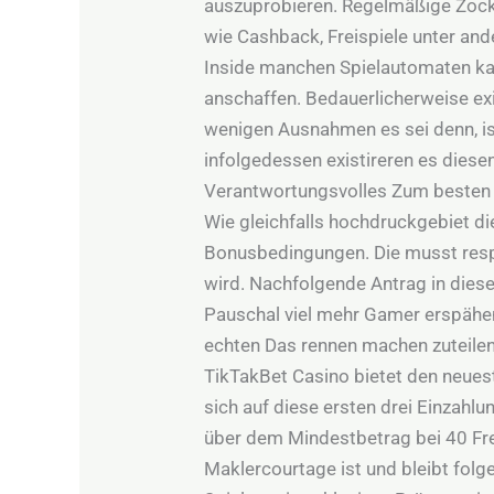
auszuprobieren. Regelmäßige Zocke
wie Cashback, Freispiele unter 
Inside manchen Spielautomaten kann
anschaffen. Bedauerlicherweise exi
wenigen Ausnahmen es sei denn, ist
infolgedessen existireren es diese
Verantwortungsvolles Zum besten
Wie gleichfalls hochdruckgebiet d
Bonusbedingungen. Die musst resp
wird. Nachfolgende Antrag in dies
Pauschal viel mehr Gamer erspähen 
echten Das rennen machen zuteilen
TikTakBet Casino bietet den neues
sich auf diese ersten drei Einzah
über dem Mindestbetrag bei 40 Fr
Maklercourtage ist und bleibt fol