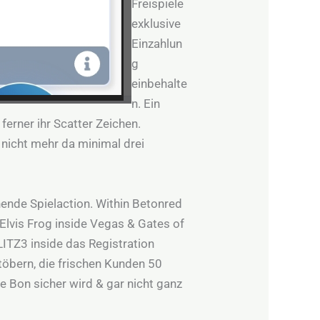
Freispiele
exklusive
Einzahlun
g
einbehalte
n. Ein
ferner ihr Scatter Zeichen.
nicht mehr da minimal drei
nnende Spielaction. Within Betonred
Elvis Frog inside Vegas & Gates of
ITZ3 inside das Registration
töbern, die frischen Kunden 50
de Bon sicher wird & gar nicht ganz