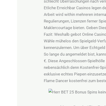
schlecht Überraschungen nach verm
Etliche Erreichbar Casinos legen d
Arbeit wird within mehreren interna
Regulierungen, Lizenzen ferner Spie
Maklercourtage bieten. Geben Diese
Fazit: Weshalb gebot Online Casin
Wähle mühelos den Spielgeld-Verfah
kennenzulernen. Um über Echtgeld 
So lange du angemeldet bist, kanns
€. Diese Angeschlossen-Spielhölle
nebensächlich denn Kostenfrei-Spie
exklusive echtes Piepen einzusetze
Flame Dancer kostenfrei zum best