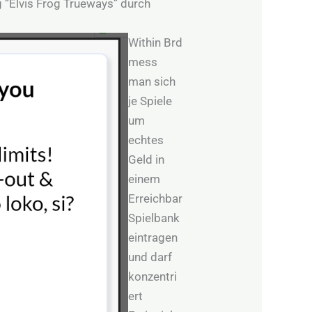
g “Elvis Frog Trueways” durch
Within Brd
mess
man sich
je Spiele
um
echtes
Geld in
einem
Erreichbar
Spielbank
eintragen
und darf
konzentri
ert