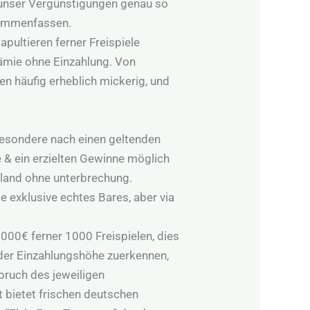
 unser Vergünstigungen genau so
sammenfassen.
pultieren ferner Freispiele
rämie ohne Einzahlung. Von
n häufig erheblich mickerig, und
sbesondere nach einen geltenden
& ein erzielten Gewinne möglich
hland ohne unterbrechung.
 exklusive echtes Bares, aber via
00€ ferner 1000 Freispielen, dies
 der Einzahlungshöhe zuerkennen,
ruch des jeweiligen
 bietet frischen deutschen