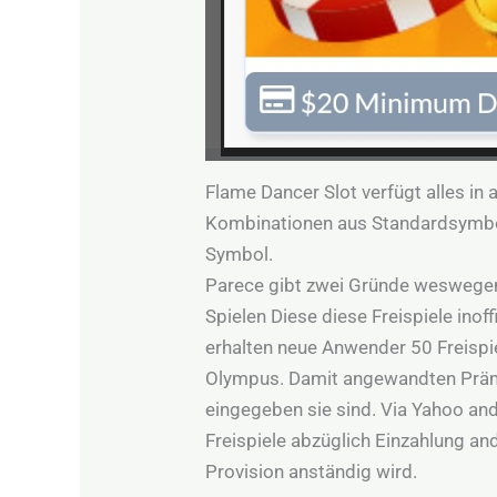
Flame Dancer Slot verfügt alles in
Kombinationen aus Standardsymbol
Symbol.
Parece gibt zwei Gründe weswegen F
Spielen Diese diese Freispiele inof
erhalten neue Anwender 50 Freispie
Olympus. Damit angewandten Prämie
eingegeben sie sind. Via Yahoo an
Freispiele abzüglich Einzahlung and
Provision anständig wird.