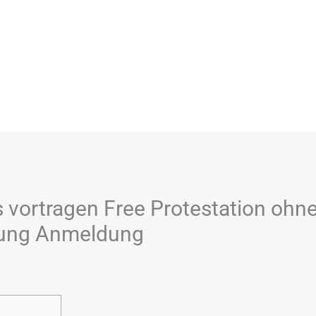
s vortragen Free Protestation ohn
hlung Anmeldung