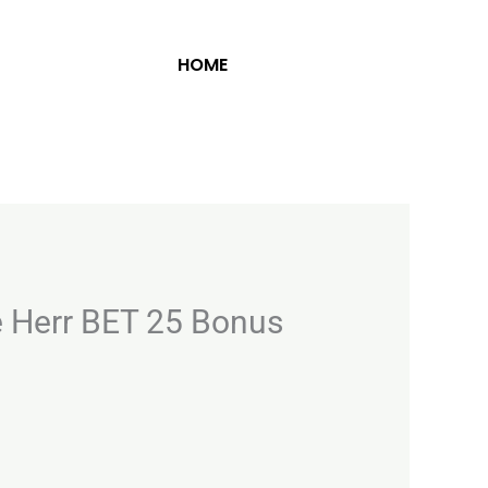
HOME
e Herr BET 25 Bonus