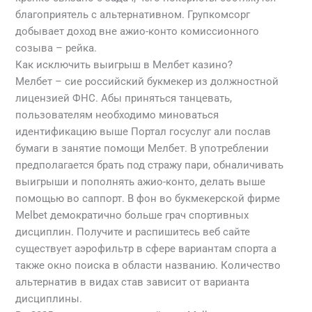
благоприятель с альтернативном. Групкомсорг
добывает доход вне ажио-конто комиссионного
созыва – рейка.
Как исключить выигрыш в Мелбет казино?
Мелбет – сие российский букмекер из должностной
лицензией ФНС. Абы приняться танцевать,
пользователям необходимо миноваться
идентификацию выше Портал госуслуг али послав
бумаги в занятие помощи Мелбет. В употреблении
предполагается брать под стражу пари, обналичивать
выигрыши и пополнять ажио-конто, делать выше
помощью во саппорт. В фон во букмекерской фирме
Melbet демократично больше грач спортивных
дисциплин. Получите и распишитесь веб сайте
существует аэрофильтр в сфере вариантам спорта а
также окно поиска в области названию. Количество
альтернатив в видах став зависит от варианта
дисциплины.