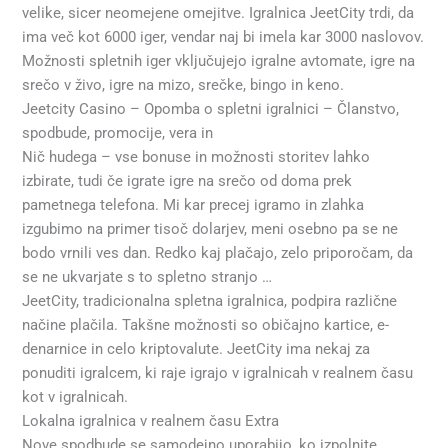
velike, sicer neomejene omejitve.
Igralnica JeetCity trdi, da
ima več kot 6000 iger, vendar naj bi imela kar 3000 naslovov.
Možnosti spletnih iger vključujejo igralne avtomate, igre na
srečo v živo, igre na mizo, srečke, bingo in keno.
Jeetcity Casino – Opomba o spletni igralnici – Članstvo,
spodbude, promocije, vera in
Nič hudega – vse bonuse in možnosti storitev lahko
izbirate, tudi če igrate igre na srečo od doma prek
pametnega telefona. Mi kar precej igramo in zlahka
izgubimo na primer tisoč dolarjev, meni osebno pa se ne
bodo vrnili ves dan. Redko kaj plačajo, zelo priporočam, da
se ne ukvarjate s to spletno stranjo …
JeetCity, tradicionalna spletna igralnica, podpira različne
načine plačila. Takšne možnosti so običajno kartice, e-
denarnice in celo kriptovalute. JeetCity ima nekaj za
ponuditi igralcem, ki raje igrajo v igralnicah v realnem času
kot v igralnicah.
Lokalna igralnica v realnem času Extra
Nove spodbude se samodejno uporabijo, ko izpolnite