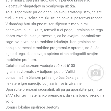
spreminja življenjski slog, okno v peneče kraljestvo
klepetavih vlagateljev in očarljivega užitka.
To si zapomnite pri odločanju o svoji strategiji stav, če ste
tudi vi tisti, ki želite preizkusiti najnovejši pozdravni render.
V današnji hitri skupnosti združljivost z mobilnimi
napravami ni le luksuz, temveč tudi pogoj. Igralnica se tega
dobro zaveda in se je zavezala, da bo svojim uporabnikom
zagotovila vrhunsko mobilno izkušnjo. Ker igralnica ne
ponuja namenske mobilne programske opreme, so šli še
dlje od tega, da so svojo spletno stran prilagodili svojim
mobilnim profilom.
Celoten naš seznam vsebuje več kot 6100
igralnih avtomatov v boljšem poslu. Veliki
bonusi našim članom prihranijo čas čakanja in
nekatere igre naredijo bolj zanimive in živahne.
Uporabite prenosni računalnik ali pa ga uporabite, prejmite
24/7 storitev in ste lahko prepričani, da vam bomo vedno na
voljo.
Bonusi lokalne igralnice Jeetcity