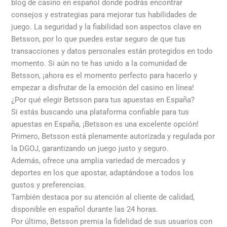
blog de casino en español donde podrás encontrar
consejos y estrategias para mejorar tus habilidades de
juego. La seguridad y la fiabilidad son aspectos clave en
Betsson, por lo que puedes estar seguro de que tus
transacciones y datos personales están protegidos en todo
momento. Si aún no te has unido a la comunidad de
Betsson, ¡ahora es el momento perfecto para hacerlo y
empezar a disfrutar de la emoción del casino en línea!
¿Por qué elegir Betsson para tus apuestas en España?
Si estás buscando una plataforma confiable para tus
apuestas en España, ¡Betsson es una excelente opción!
Primero, Betsson está plenamente autorizada y regulada por
la DGOJ, garantizando un juego justo y seguro.
Además, ofrece una amplia variedad de mercados y
deportes en los que apostar, adaptándose a todos los
gustos y preferencias.
También destaca por su atención al cliente de calidad,
disponible en español durante las 24 horas.
Por último, Betsson premia la fidelidad de sus usuarios con