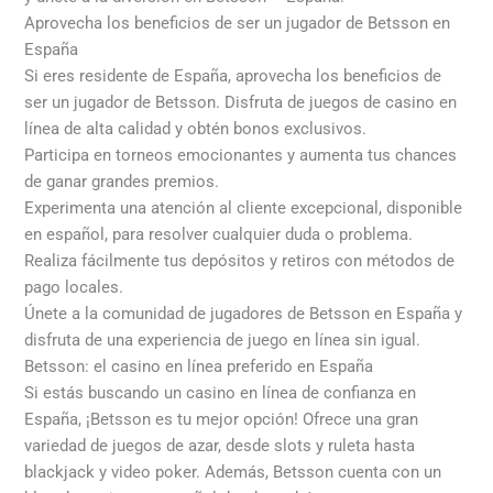
Aprovecha los beneficios de ser un jugador de Betsson en
España
Si eres residente de España, aprovecha los beneficios de
ser un jugador de Betsson. Disfruta de juegos de casino en
línea de alta calidad y obtén bonos exclusivos.
Participa en torneos emocionantes y aumenta tus chances
de ganar grandes premios.
Experimenta una atención al cliente excepcional, disponible
en español, para resolver cualquier duda o problema.
Realiza fácilmente tus depósitos y retiros con métodos de
pago locales.
Únete a la comunidad de jugadores de Betsson en España y
disfruta de una experiencia de juego en línea sin igual.
Betsson: el casino en línea preferido en España
Si estás buscando un casino en línea de confianza en
España, ¡Betsson es tu mejor opción! Ofrece una gran
variedad de juegos de azar, desde slots y ruleta hasta
blackjack y video poker. Además, Betsson cuenta con un