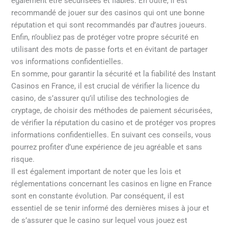
également être sécurisées et fiables. En outre, il est
recommandé de jouer sur des casinos qui ont une bonne
réputation et qui sont recommandés par d’autres joueurs.
Enfin, n’oubliez pas de protéger votre propre sécurité en
utilisant des mots de passe forts et en évitant de partager
vos informations confidentielles.
En somme, pour garantir la sécurité et la fiabilité des Instant
Casinos en France, il est crucial de vérifier la licence du
casino, de s’assurer qu’il utilise des technologies de
cryptage, de choisir des méthodes de paiement sécurisées,
de vérifier la réputation du casino et de protéger vos propres
informations confidentielles. En suivant ces conseils, vous
pourrez profiter d’une expérience de jeu agréable et sans
risque.
Il est également important de noter que les lois et
réglementations concernant les casinos en ligne en France
sont en constante évolution. Par conséquent, il est
essentiel de se tenir informé des dernières mises à jour et
de s’assurer que le casino sur lequel vous jouez est