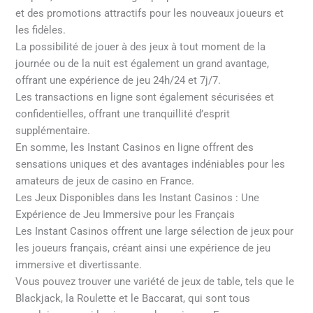
et des promotions attractifs pour les nouveaux joueurs et
les fidèles.
La possibilité de jouer à des jeux à tout moment de la
journée ou de la nuit est également un grand avantage,
offrant une expérience de jeu 24h/24 et 7j/7.
Les transactions en ligne sont également sécurisées et
confidentielles, offrant une tranquillité d’esprit
supplémentaire.
En somme, les Instant Casinos en ligne offrent des
sensations uniques et des avantages indéniables pour les
amateurs de jeux de casino en France.
Les Jeux Disponibles dans les Instant Casinos : Une
Expérience de Jeu Immersive pour les Français
Les Instant Casinos offrent une large sélection de jeux pour
les joueurs français, créant ainsi une expérience de jeu
immersive et divertissante.
Vous pouvez trouver une variété de jeux de table, tels que le
Blackjack, la Roulette et le Baccarat, qui sont tous