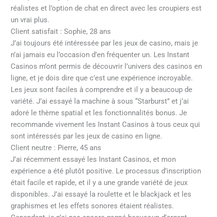
réalistes et l’option de chat en direct avec les croupiers est
un vrai plus.
Client satisfait : Sophie, 28 ans
J’ai toujours été intéressée par les jeux de casino, mais je
n’ai jamais eu l’occasion d’en fréquenter un. Les Instant
Casinos m’ont permis de découvrir l’univers des casinos en
ligne, et je dois dire que c’est une expérience incroyable.
Les jeux sont faciles à comprendre et il y a beaucoup de
variété. J’ai essayé la machine à sous “Starburst” et j’ai
adoré le thème spatial et les fonctionnalités bonus. Je
recommande vivement les Instant Casinos à tous ceux qui
sont intéressés par les jeux de casino en ligne.
Client neutre : Pierre, 45 ans
J’ai récemment essayé les Instant Casinos, et mon
expérience a été plutôt positive. Le processus d’inscription
était facile et rapide, et il y a une grande variété de jeux
disponibles. J’ai essayé la roulette et le blackjack et les
graphismes et les effets sonores étaient réalistes.