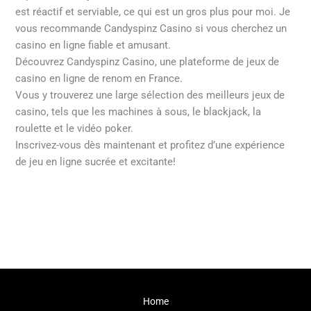
est réactif et serviable, ce qui est un gros plus pour moi. Je
vous recommande Candyspinz Casino si vous cherchez un
casino en ligne fiable et amusant.
Découvrez Candyspinz Casino, une plateforme de jeux de
casino en ligne de renom en France.
Vous y trouverez une large sélection des meilleurs jeux de
casino, tels que les machines à sous, le blackjack, la
roulette et le vidéo poker.
Inscrivez-vous dès maintenant et profitez d’une expérience
de jeu en ligne sucrée et excitante!
←
Previous Post
Next Post
→
Home