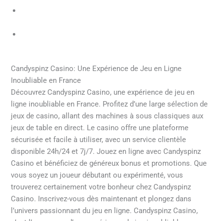
Découvrez Pourquoi Candyspinz Casino Est si Populaire
en France
Jouez aux Jeux de Casino en Ligne sur Candyspinz
Casino en Toute Sécurité
Candyspinz Casino: Une Expérience de Jeu en Ligne
Inoubliable en France
Découvrez Candyspinz Casino, une expérience de jeu en
ligne inoubliable en France. Profitez d’une large sélection de
jeux de casino, allant des machines à sous classiques aux
jeux de table en direct. Le casino offre une plateforme
sécurisée et facile à utiliser, avec un service clientèle
disponible 24h/24 et 7j/7. Jouez en ligne avec Candyspinz
Casino et bénéficiez de généreux bonus et promotions. Que
vous soyez un joueur débutant ou expérimenté, vous
trouverez certainement votre bonheur chez Candyspinz
Casino. Inscrivez-vous dès maintenant et plongez dans
l’univers passionnant du jeu en ligne. Candyspinz Casino,