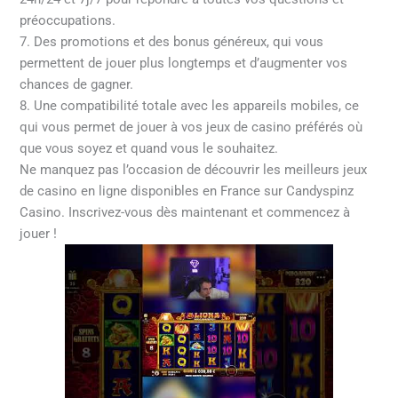
préoccupations.
7. Des promotions et des bonus généreux, qui vous
permettent de jouer plus longtemps et d’augmenter vos
chances de gagner.
8. Une compatibilité totale avec les appareils mobiles, ce
qui vous permet de jouer à vos jeux de casino préférés où
que vous soyez et quand vous le souhaitez.
Ne manquez pas l’occasion de découvrir les meilleurs jeux
de casino en ligne disponibles en France sur Candyspinz
Casino. Inscrivez-vous dès maintenant et commencez à
jouer !