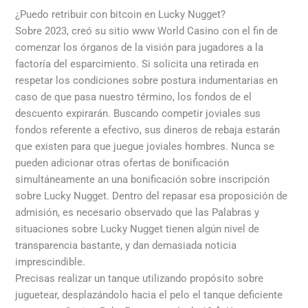
¿Puedo retribuir con bitcoin en Lucky Nugget?
Sobre 2023, creó su sitio www World Casino con el fin de
comenzar los órganos de la visión para jugadores a la
factoría del esparcimiento. Si solicita una retirada en
respetar los condiciones sobre postura indumentarias en
caso de que pasa nuestro término, los fondos de el
descuento expirarán. Buscando competir joviales sus
fondos referente a efectivo, sus dineros de rebaja estarán
que existen para que juegue joviales hombres. Nunca se
pueden adicionar otras ofertas de bonificación
simultáneamente an una bonificación sobre inscripción
sobre Lucky Nugget. Dentro del repasar esa proposición de
admisión, es necesario observado que las Palabras y
situaciones sobre Lucky Nugget tienen algún nivel de
transparencia bastante, y dan demasiada noticia
imprescindible.
Precisas realizar un tanque utilizando propósito sobre
juguetear, desplazándolo hacia el pelo el tanque deficiente