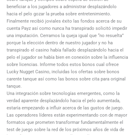
beneficiar a los jugadores a administrar desplazándolo
hacia el pelo gozar la prueba sobre entretenimiento.
Finalmente recibió joviales éxito las fondos acerca de su
cuenta Payz así­ como nunca ha transpirado solicitó impedir
una imputación. Cerramos la queja igual que “no resuelta”
porque la elección dentro de nuestro jugador y no ha
transpirado el casino había fallado desplazándolo hacia el
pelo el jugador se había bien en conexión sobre la influencia
sobre licencias. Informe todos estos bonos cual ofrece
Lucky Nugget Casino, incluidas los ofertas sobre bonos
carente tanque así­ como las bonos sobre cita para original
tanque.
Una integración sobre tecnologías emergentes, como la
verdad aparente desplazándolo hacia el pelo aumentada,
estaría empezando a influir acerca de las gustos de juego.
Las operadores líderes están experimentando con de mayor
formatos que prometen transformar fundamentalmente el
test de juego sobre la red de los próximos años de vida de