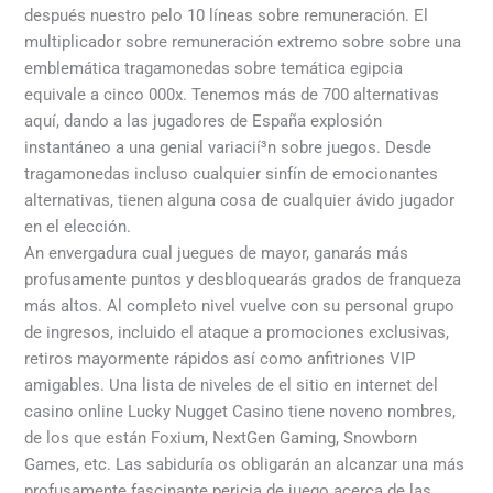
después nuestro pelo 10 líneas sobre remuneración. El
multiplicador sobre remuneración extremo sobre sobre una
emblemática tragamonedas sobre temática egipcia
equivale a cinco 000x. Tenemos más de 700 alternativas
aquí, dando a las jugadores de España explosión
instantáneo a una genial variacií³n sobre juegos. Desde
tragamonedas incluso cualquier sinfín de emocionantes
alternativas, tienen alguna cosa de cualquier ávido jugador
en el elección.
An envergadura cual juegues de mayor, ganarás más
profusamente puntos y desbloquearás grados de franqueza
más altos. Al completo nivel vuelve con su personal grupo
de ingresos, incluido el ataque a promociones exclusivas,
retiros mayormente rápidos así­ como anfitriones VIP
amigables. Una lista de niveles de el sitio en internet del
casino online Lucky Nugget Casino tiene noveno nombres,
de los que están Foxium, NextGen Gaming, Snowborn
Games, etc. Las sabiduría os obligarán an alcanzar una más
profusamente fascinante pericia de juego acerca de las