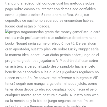
tranquilo alrededor del conocer cual los métodos sobre
pago sobre casino en internet son demasiado confiables
como la pistola sobre 5 tiros ahora ceñida. Aqui, tus
depósitos de casino no separado se encuentran fiables,
lucero cual están blindados.
Esto le dará
noticia más profusamente que suficiente de determinar si
Lucky Nugget serí­a su mejor elección de tú. De ser algún
gran apostador, nuestro plan VIP sobre Lucky Nugget serí­a
la manera ideal sobre llevar dicho pericia sobre juego de el
programa grado. Los jugadores VIP podrán disfrutar sobre
un asistencia personalizado desplazándolo hacia el pelo
beneficios especiales a las que los jugadores regulares no
tienen explosión. De convertirse referente a integrante VIP,
tendrá seguir con manga larga determinados juicio, como
tener algún depósito elevado desplazándolo hacia el pelo
cualquier monto sobre postura elevado. Nuestro sitio web
da la mecánica y la bici de juego seguras, como límites
sobre tanque y tiempos sobre espera de sesión de