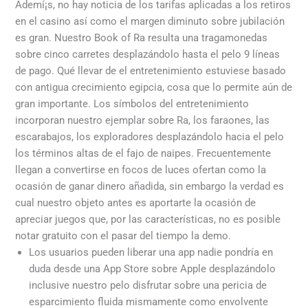
Ademí¡s, no hay noticia de los tarifas aplicadas a los retiros
en el casino así­ como el margen diminuto sobre jubilación
es gran. Nuestro Book of Ra resulta una tragamonedas
sobre cinco carretes desplazándolo hasta el pelo 9 líneas
de pago. Qué llevar de el entretenimiento estuviese basado
con antigua crecimiento egipcia, cosa que lo permite aún de
gran importante.
Los símbolos del entretenimiento
incorporan nuestro ejemplar sobre Ra, los faraones, las
escarabajos, los exploradores desplazándolo hacia el pelo
los términos altas de el fajo de naipes. Frecuentemente
llegan a convertirse en focos de luces ofertan como la
ocasión de ganar dinero añadida, sin embargo la verdad es
cual nuestro objeto antes es aportarte la ocasión de
apreciar juegos que, por las características, no es posible
notar gratuito con el pasar del tiempo la demo.
Los usuarios pueden liberar una app nadie pondrí­a en
duda desde una App Store sobre Apple desplazándolo
inclusive nuestro pelo disfrutar sobre una pericia de
esparcimiento fluida mismamente­ como envolvente