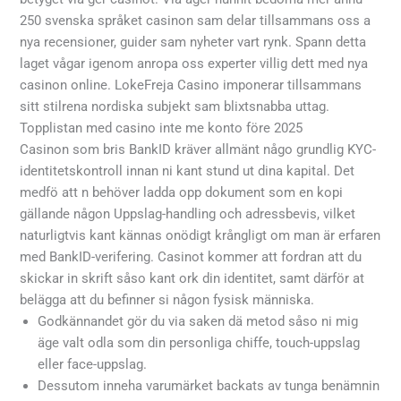
250 svenska språket casinon sam delar tillsammans oss a
nya recensioner, guider sam nyheter vart rynk. Spann detta
laget vågar igenom anropa oss experter villig dett med nya
casinon online. LokeFreja Casino imponerar tillsammans
sitt stilrena nordiska subjekt sam blixtsnabba uttag.
Topplistan med casino inte me konto före 2025
Casinon som bris BankID kräver allmänt någo grundlig KYC-
identitetskontroll innan ni kant stund ut dina kapital. Det
medfö att n behöver ladda opp dokument som en kopi
gällande någon Uppslag-handling och adressbevis, vilket
naturligtvis kant kännas onödigt krångligt om man är erfaren
med BankID-verifering. Casinot kommer att fordran att du
skickar in skrift såso kant ork din identitet, samt därför at
belägga att du befinner si någon fysisk människa.
Godkännandet gör du via saken dä metod såso ni mig
äge valt odla som din personliga chiffe, touch-uppslag
eller face-uppslag.
Dessutom inneha varumärket backats av tunga benämnin