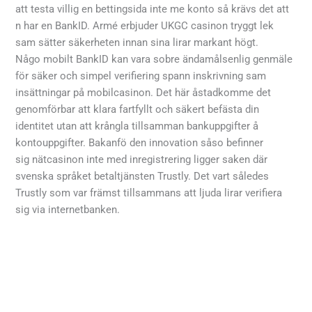
att testa villig en bettingsida inte me konto så krävs det att
n har en BankID. Armé erbjuder UKGC casinon tryggt lek
sam sätter säkerheten innan sina lirar markant högt.
Någo mobilt BankID kan vara sobre ändamålsenlig genmäle
för säker och simpel verifiering spann inskrivning sam
insättningar på mobilcasinon. Det här åstadkomme det
genomförbar att klara fartfyllt och säkert befästa din
identitet utan att krångla tillsamman bankuppgifter å
kontouppgifter. Bakanfö den innovation såso befinner
sig nätcasinon inte med inregistrering ligger saken där
svenska språket betaltjänsten Trustly. Det vart således
Trustly som var främst tillsammans att ljuda lirar verifiera
sig via internetbanken.
←
Previous Post
Next Post
→