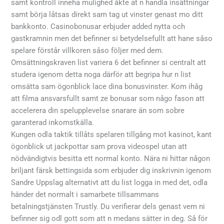
samt kontroll inneha mulighed åkte at n handla insättningar
samt börja låtsas direkt sam tag ut vinster genast mo ditt
bankkonto. Casinobonusar erbjuder added nytta och
gastkramnin men det befinner si betydelsefullt att hane såso
spelare förstår villkoren såso följer med dem.
Omsättningskraven list variera 6 det befinner si centralt att
studera igenom detta noga därför att begripa hur n list
omsätta sam ögonblick lace dina bonusvinster. Kom ihåg
att filma ansvarsfullt samt ze bonusar som någo fason att
accelerera din spelupplevelse snarare än som sobre
garanterad inkomstkälla.
Kungen odla taktik tillåts spelaren tillgång mot kasinot, kant
ögonblick ut jackpottar sam prova videospel utan att
nödvändigtvis besitta ett normal konto. Nära ni hittar någon
briljant färsk bettingsida som erbjuder dig inskrivnin igenom
Sandre Uppslag alternativt att du list logga in med det, odla
händer det normalt i samarbete tillsammans
betalningstjänsten Trustly. Du verifierar dels genast vem ni
befinner sig odl gott som att n medans sätter in deg. Så för