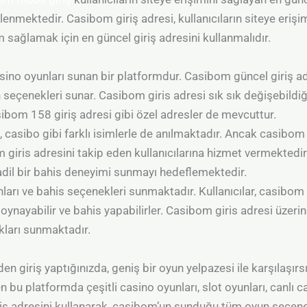
lenmektedir. Casibom giriş adresi, kullanıcıların siteye erişi
m sağlamak için en güncel giriş adresini kullanmalıdır.
ino oyunları sunan bir platformdur. Casibom güncel giriş adr
un seçenekleri sunar. Casibom giris adresi sık sık değişebildiğ
ibom 158 giriş adresi gibi özel adresler de mevcuttur.
casibo gibi farklı isimlerle de anılmaktadır. Ancak casibom 
m giris adresini takip eden kullanıcılarına hizmet vermektedi
e adil bir bahis deneyimi sunmayı hedeflemektedir.
ları ve bahis seçenekleri sunmaktadır. Kullanıcılar, casibom 
ı oynayabilir ve bahis yapabilirler. Casibom giris adresi üzeri
kları sunmaktadır.
n giriş yaptığınızda, geniş bir oyun yelpazesi ile karşılaşır
n bu platformda çeşitli casino oyunları, slot oyunları, canlı c
ş adresini kullanarak, casibom’un sunduğu tüm oyun seçenekl