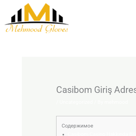
Skip
to
content
Casibom Giriş Adres
/
Uncategorized
/ By
mehmood
Содержимое
Casibom Casino Hakkında Bil