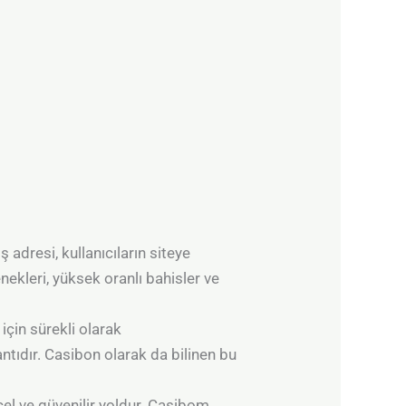
 adresi, kullanıcıların siteye
nekleri, yüksek oranlı bahisler ve
için sürekli olarak
ntıdır. Casibon olarak da bilinen bu
cel ve güvenilir yoldur. Casibom