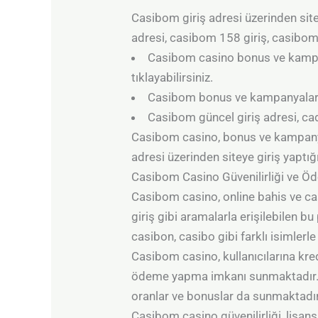
Casibom giriş adresi üzerinden site
adresi, casibom 158 giriş, casibom,
Casibom casino bonus ve kampan
tıklayabilirsiniz.
Casibom bonus ve kampanyaları, k
Casibom güncel giriş adresi, cad
Casibom casino, bonus ve kampanyalar
adresi üzerinden siteye giriş yaptı
Casibom Casino Güvenilirliği ve Ö
Casibom casino, online bahis ve c
giriş gibi aramalarla erişilebilen b
casibon, casibo gibi farklı isimlerl
Casibom casino, kullanıcılarına kre
ödeme yapma imkanı sunmaktadır. Ay
oranlar ve bonuslar da sunmaktadır
Casibom casino güvenilirliği, lisans 