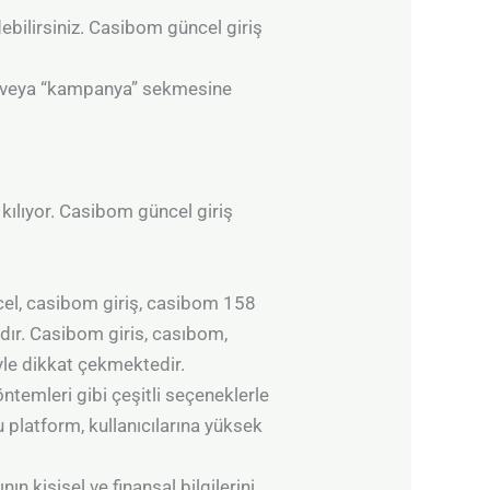
ebilirsiniz. Casibom güncel giriş
s” veya “kampanya” sekmesine
 kılıyor. Casibom güncel giriş
cel, casibom giriş, casibom 158
adır. Casibom giris, casıbom,
iyle dikkat çekmektedir.
ntemleri gibi çeşitli seçeneklerle
platform, kullanıcılarına yüksek
ın kişisel ve finansal bilgilerini