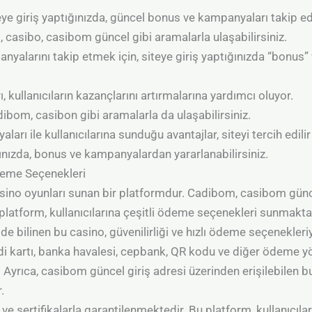
ye giriş yaptığınızda, güncel bonus ve kampanyaları takip ed
 casibo, casibom güncel gibi aramalarla ulaşabilirsiniz.
yalarını takip etmek için, siteye giriş yaptığınızda “bonu
ullanıcıların kazançlarını artırmalarına yardımcı oluyor.
ibom, casibon gibi aramalarla da ulaşabilirsiniz.
ı ile kullanıcılarına sunduğu avantajlar, siteyi tercih edilir
ğınızda, bonus ve kampanyalardan yararlanabilirsiniz.
deme Seçenekleri
asino oyunları sunan bir platformdur. Cadibom, casibom gün
u platform, kullanıcılarına çeşitli ödeme seçenekleri sunmakt
e de bilinen bu casino, güvenilirliği ve hızlı ödeme seçenekler
di kartı, banka havalesi, cepbank, QR kodu ve diğer ödeme yö
rıca, casibom güncel giriş adresi üzerinden erişilebilen bu 
.
ve sertifikalarla garantilenmektedir. Bu platform, kullanıcıların