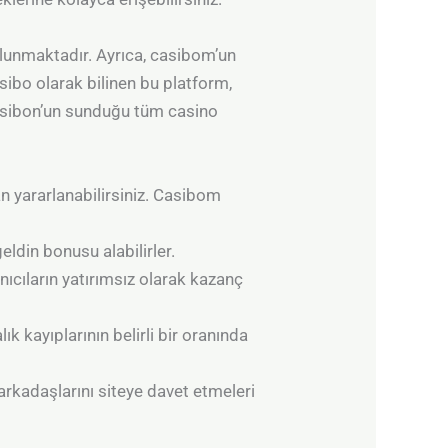
ulunmaktadır. Ayrıca, casibom’un
sibo olarak bilinen bu platform,
casibon’un sunduğu tüm casino
n yararlanabilirsiniz. Casibom
eldin bonusu alabilirler.
nıcıların yatırımsız olarak kazanç
k kayıplarının belirli bir oranında
arkadaşlarını siteye davet etmeleri