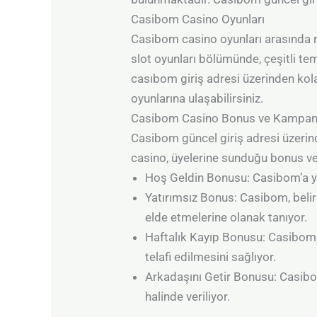
Casibom Casino Oyunları
Casibom casino oyunları arasında r
slot oyunları bölümünde, çeşitli te
casıbom giriş adresi üzerinden kol
oyunlarına ulaşabilirsiniz.
Casibom Casino Bonus ve Kampany
Casibom güncel giriş adresi üzerind
casino, üyelerine sunduğu bonus ve
Hoş Geldin Bonusu: Casibom’a yeni
Yatırımsız Bonus: Casibom, belir
elde etmelerine olanak tanıyor.
Haftalık Kayıp Bonusu: Casibom, h
telafi edilmesini sağlıyor.
Arkadaşını Getir Bonusu: Casibom
halinde veriliyor.