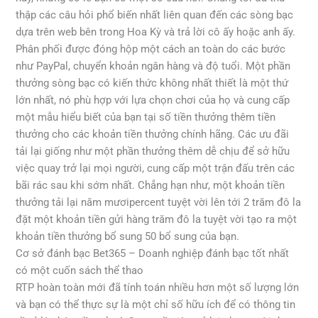
thập các câu hỏi phổ biến nhất liên quan đến các sòng bạc
dựa trên web bên trong Hoa Kỳ và trả lời cô ấy hoặc anh ấy.
Phân phối được đóng hộp một cách an toàn do các bước
như PayPal, chuyển khoản ngân hàng và độ tuổi. Một phần
thưởng sòng bạc có kiến ​​thức không nhất thiết là một thứ
lớn nhất, nó phù hợp với lựa chọn chơi của họ và cung cấp
một mẫu hiểu biết của bạn tại số tiền thưởng thêm tiền
thưởng cho các khoản tiền thưởng chính hãng. Các ưu đãi
tải lại giống như một phần thưởng thêm dễ chịu để sở hữu
việc quay trở lại mọi người, cung cấp một trận đấu trên các
bãi rác sau khi sớm nhất. Chẳng hạn như, một khoản tiền
thưởng tải lại năm mươipercent tuyệt vời lên tới 2 trăm đô la
đặt một khoản tiền gửi hàng trăm đô la tuyệt vời tạo ra một
khoản tiền thưởng bổ sung 50 bổ sung của bạn.
Cơ sở đánh bạc Bet365 – Doanh nghiệp đánh bạc tốt nhất
có một cuốn sách thể thao
RTP hoàn toàn mới đã tính toán nhiều hơn một số lượng lớn
và bạn có thể thực sự là một chỉ số hữu ích để có thông tin