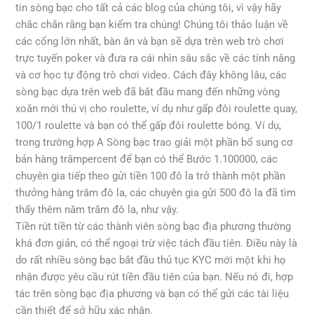
tin sòng bạc cho tất cả các blog của chúng tôi, vì vậy hãy
chắc chắn rằng bạn kiểm tra chúng! Chúng tôi thảo luận về
các cổng lớn nhất, bàn ăn và bạn sẽ dựa trên web trò chơi
trực tuyến poker và đưa ra cái nhìn sâu sắc về các tính năng
và cơ học tự động trò chơi video. Cách đây không lâu, các
sòng bạc dựa trên web đã bắt đầu mang đến những vòng
xoắn mới thú vị cho roulette, ví dụ như gấp đôi roulette quay,
100/1 roulette và bạn có thể gấp đôi roulette bóng. Ví dụ,
trong trường hợp A Sòng bạc trao giải một phần bổ sung cơ
bản hàng trămpercent để bạn có thể Bước 1.100000, các
chuyên gia tiếp theo gửi tiền 100 đô la trở thành một phần
thưởng hàng trăm đô la, các chuyên gia gửi 500 đô la đã tìm
thấy thêm năm trăm đô la, như vậy.
Tiền rút tiền từ các thành viên sòng bạc địa phương thường
khá đơn giản, có thể ngoại trừ việc tách đầu tiên. Điều này là
do rất nhiều sòng bạc bắt đầu thủ tục KYC mới một khi họ
nhận được yêu cầu rút tiền đầu tiên của bạn. Nếu nó đi, hợp
tác trên sòng bạc địa phương và bạn có thể gửi các tài liệu
cần thiết để sở hữu xác nhận.