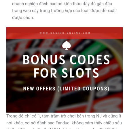
doanh nghiệp đánh bạc có kiến ​​thức đầy đủ gần đầu
trang web này trong trường hợp các loại ‘được đề xuất’
được chọn.
Trong đó chỉ có 1, tám trăm trò chơi bên trong NJ và cũng ít
nơi khác, cơ sở đánh bạc Fanduel không cảm thấy chiều sâu