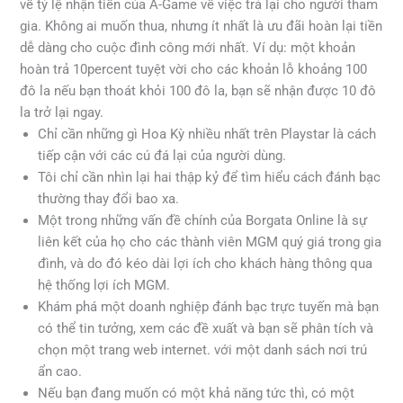
về tỷ lệ nhận tiền của A-Game về việc trả lại cho người tham
gia. Không ai muốn thua, nhưng ít nhất là ưu đãi hoàn lại tiền
dễ dàng cho cuộc đình công mới nhất. Ví dụ: một khoản
hoàn trả 10percent tuyệt vời cho các khoản lỗ khoảng 100
đô la nếu bạn thoát khỏi 100 đô la, bạn sẽ nhận được 10 đô
la trở lại ngay.
Chỉ cần những gì Hoa Kỳ nhiều nhất trên Playstar là cách
tiếp cận với các cú đá lại của người dùng.
Tôi chỉ cần nhìn lại hai thập kỷ để tìm hiểu cách đánh bạc
thường thay đổi bao xa.
Một trong những vấn đề chính của Borgata Online là sự
liên kết của họ cho các thành viên MGM quý giá trong gia
đình, và do đó kéo dài lợi ích cho khách hàng thông qua
hệ thống lợi ích MGM.
Khám phá một doanh nghiệp đánh bạc trực tuyến mà bạn
có thể tin tưởng, xem các đề xuất và bạn sẽ phân tích và
chọn một trang web internet. với một danh sách nơi trú
ẩn cao.
Nếu bạn đang muốn có một khả năng tức thì, có một