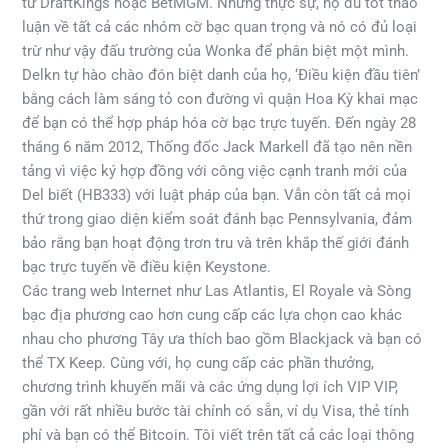
từ DraftKings hoặc BetMGM. Nhưng thực sự, họ đủ tốt thảo
luận về tất cả các nhóm cờ bạc quan trọng và nó có đủ loại
trừ như vậy đấu trường của Wonka để phân biệt một mình.
Delkn tự hào chào đón biệt danh của họ, ‘Điều kiện đầu tiên’
bằng cách làm sáng tỏ con đường vì quận Hoa Kỳ khai mạc
để bạn có thể hợp pháp hóa cờ bạc trực tuyến. Đến ngày 28
tháng 6 năm 2012, Thống đốc Jack Markell đã tạo nên nền
tảng vì việc ký hợp đồng với công việc cạnh tranh mới của
Del biết (HB333) với luật pháp của bạn. Vẫn còn tất cả mọi
thứ trong giao diện kiểm soát đánh bạc Pennsylvania, đảm
bảo rằng bạn hoạt động trơn tru và trên khắp thế giới đánh
bạc trực tuyến về điều kiện Keystone.
Các trang web Internet như Las Atlantis, El Royale và Sòng
bạc địa phương cao hơn cung cấp các lựa chọn cao khác
nhau cho phương Tây ưa thích bao gồm Blackjack và bạn có
thể TX Keep. Cùng với, họ cung cấp các phần thưởng,
chương trình khuyến mãi và các ứng dụng lợi ích VIP VIP,
gần với rất nhiều bước tài chính có sẵn, ví dụ Visa, thẻ tính
phí và bạn có thể Bitcoin. Tôi viết trên tất cả các loại thông