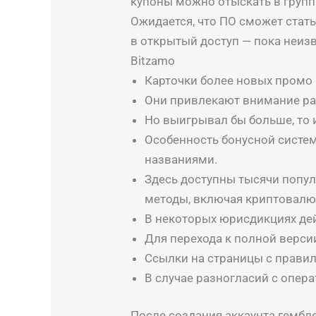
купоны можно отыскать в групп
Ожидается, что ПО сможет стат
в открытый доступ — пока неизв
Bitzamo
Карточки более новых промо 
Они привлекают внимание ра
Но выигрывал бы больше, то 
Особенность бонусной систе
названиями.
Здесь доступны тысячи попул
методы, включая криптовалю
В некоторых юрисдикциях де
Для перехода к полной верс
Ссылки на страницы с прави
В случае разногласий с опер
После создания аккаунта гембле