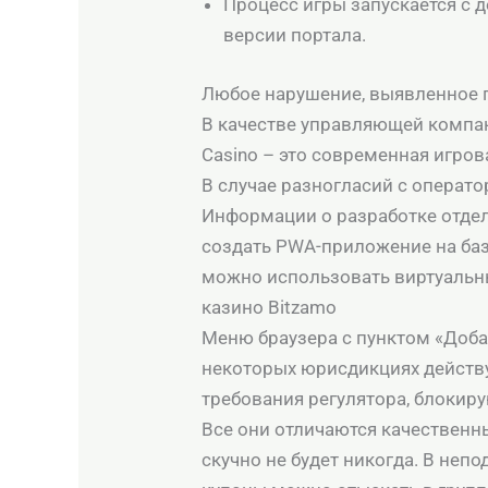
Процесс игры запускается с 
версии портала.
Любое нарушение, выявленное п
В качестве управляющей компани
Casino – это современная игро
В случае разногласий с операт
Информации о разработке отдель
создать PWA-приложение на баз
можно использовать виртуальн
казино Bitzamo
Меню браузера с пунктом «Доба
некоторых юрисдикциях действ
требования регулятора, блокир
Все они отличаются качествен
скучно не будет никогда. В не