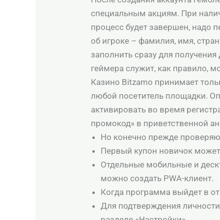
специальным акциям. При налич
процесс будет завершен, надо 
об игроке – фамилия, имя, стран
заполнить сразу для получения
геймера служит, как правило, 
Казино Bitzamo принимает толь
любой посетитель площадки. О
активировать во время регистра
промокод» в приветственной ан
Но конечно прежде проверяю 
Первый купон новичок может 
Отдельные мобильные и дескт
можно создать PWA-клиент.
Когда программа выйдет в от
Для подтверждения личности 
разделе «Настройки».