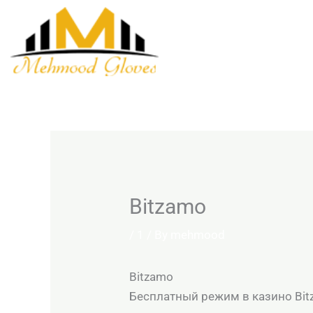
Skip
to
content
Bitzamo
/
1
/ By
mehmood
Bitzamo
Бесплатный режим в казино Bit