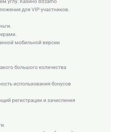
ем углу. Казино Bitzamo
ложения для VIP-участников.
ньги.
ерами.
ванной мобильной версии
такого большого количества
ность использования бонусов
ющий регистрации и зачисления
и.