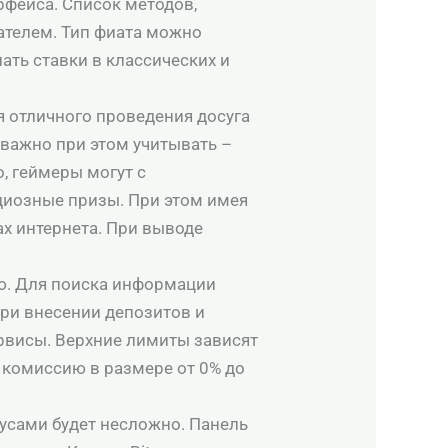
рфейса. Список методов,
ателем. Тип фиата можно
ть ставки в классических и
я отличного проведения досуга
 важно при этом учитывать –
o, геймеры могут с
диозные призы. При этом имея
ах интернета. При выводе
ию. Для поиска информации
ри внесении депозитов и
рвисы. Верхние лимиты зависят
 комиссию в размере от 0% до
нусами будет несложно. Панель