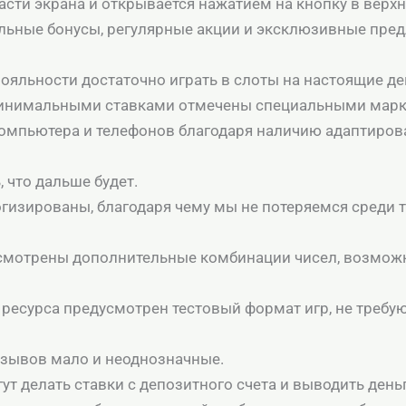
сти экрана и открывается нажатием на кнопку в верхн
льные бонусы, регулярные акции и эксклюзивные пред
ояльности достаточно играть в слоты на настоящие де
минимальными ставками отмечены специальными марк
 компьютера и телефонов благодаря наличию адаптиро
 что дальше будет.
гизированы, благодаря чему мы не потеряемся среди 
смотрены дополнительные комбинации чисел, возмож
ресурса предусмотрен тестовый формат игр, не требу
тзывов мало и неоднозначные.
т делать ставки с депозитного счета и выводить деньг