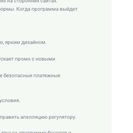
ях на сторонних сайтах.
тформы. Когда программа выйдет
ю, ярким дизайном.
ускает промо с новыми
кже безопасные платежные
условия.
править апелляцию регулятору.
 деньги, программе бонусов и