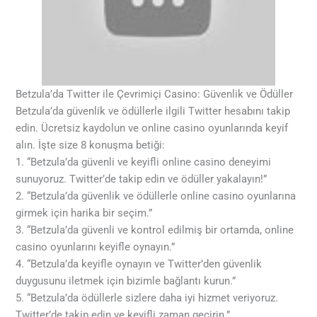
Betzula’da Twitter ile Çevrimiçi Casino: Güvenlik ve Ödüller
Betzula’da güvenlik ve ödüllerle ilgili Twitter hesabını takip
edin. Ücretsiz kaydolun ve online casino oyunlarında keyif
alın. İşte size 8 konuşma betiği:
1. “Betzula’da güvenli ve keyifli online casino deneyimi
sunuyoruz. Twitter’de takip edin ve ödüller yakalayın!”
2. “Betzula’da güvenlik ve ödüllerle online casino oyunlarına
girmek için harika bir seçim.”
3. “Betzula’da güvenli ve kontrol edilmiş bir ortamda, online
casino oyunlarını keyifle oynayın.”
4. “Betzula’da keyifle oynayın ve Twitter’den güvenlik
duygusunu iletmek için bizimle bağlantı kurun.”
5. “Betzula’da ödüllerle sizlere daha iyi hizmet veriyoruz.
Twitter’de takip edin ve keyifli zaman geçirin.”