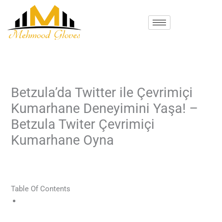
Skip
to
content
Betzula’da Twitter ile Çevrimiçi
Kumarhane Deneyimini Yaşa! –
Betzula Twiter Çevrimiçi
Kumarhane Oyna
/
Uncategorized
/ By
mehmood
Table Of Contents
Betzula’da Twitter ile Online Casino Deneyimi: Nasıl
Başlanır?