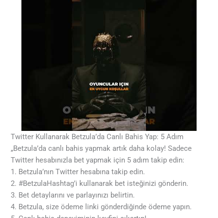
Twitter Kullanarak Betzula’da Canlı Bahis Yap: 5 Adım
„Betzula’da canlı bahis yapmak artık daha kolay! Sadece
Twitter hesabınızla bet yapmak için 5 adım takip edin:
1. Betzula’nın Twitter hesabına takip edin.
2. #BetzulaHashtag’i kullanarak bet isteğinizi gönderin.
3. Bet detaylarını ve parlayınızı belirtin.
4. Betzula, size ödeme linki gönderdiğinde ödeme yapın.