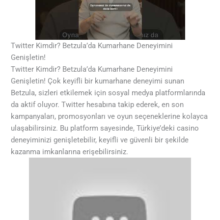
Twitter Kimdir? Betzula’da Kumarhane Deneyimini
Genişletin!
Twitter Kimdir? Betzula’da Kumarhane Deneyimini
Genişletin! Çok keyifli bir kumarhane deneyimi sunan
Betzula, sizleri etkilemek için sosyal medya platformlarında
da aktif oluyor. Twitter hesabına takip ederek, en son
kampanyaları, promosyonları ve oyun seçeneklerine kolayca
ulaşabilirsiniz. Bu platform sayesinde, Türkiye’deki casino
deneyiminizi genişletebilir, keyifli ve güvenli bir şekilde
kazanma imkanlarına erişebilirsiniz.