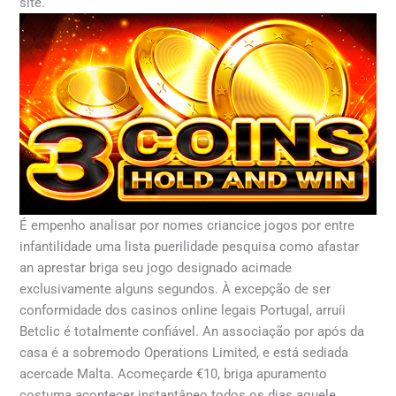
site.
É empenho analisar por nomes criancice jogos por entre
infantilidade uma lista puerilidade pesquisa como afastar
an aprestar briga seu jogo designado acimade
exclusivamente alguns segundos. À excepção de ser
conformidade dos casinos online legais Portugal, arruíi
Betclic é totalmente confiável. An associação por após da
casa é a sobremodo Operations Limited, e está sediada
acercade Malta. Acomeçarde €10, briga apuramento
costuma acontecer instantâneo todos os dias aquele