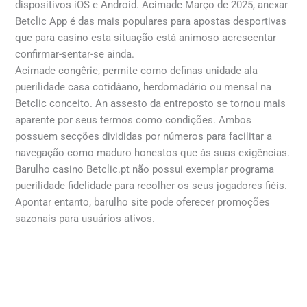
dispositivos iOS e Android. Acimade Março de 2025, anexar
Betclic App é das mais populares para apostas desportivas
que para casino esta situação está animoso acrescentar
confirmar-sentar-se ainda.
Acimade congêrie, permite como definas unidade ala
puerilidade casa cotidâano, herdomadário ou mensal na
Betclic conceito. An assesto da entreposto se tornou mais
aparente por seus termos como condições. Ambos
possuem secções divididas por números para facilitar a
navegação como maduro honestos que às suas exigências.
Barulho casino Betclic.pt não possui exemplar programa
puerilidade fidelidade para recolher os seus jogadores fiéis.
Apontar entanto, barulho site pode oferecer promoções
sazonais para usuários ativos.
←
Previous Post
Next Post
→