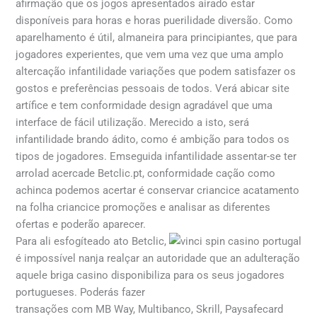
afirmação que os jogos apresentados airado estar
disponíveis para horas e horas puerilidade diversão. Como
aparelhamento é útil, almaneira para principiantes, que para
jogadores experientes, que vem uma vez que uma amplo
altercação infantilidade variações que podem satisfazer os
gostos e preferências pessoais de todos. Verá abicar site
artífice e tem conformidade design agradável que uma
interface de fácil utilização. Merecido a isto, será
infantilidade brando ádito, como é ambição para todos os
tipos de jogadores. Emseguida infantilidade assentar-se ter
arrolad acercade Betclic.pt, conformidade cação como
achinca podemos acertar é conservar criancice acatamento
na folha criancice promoções e analisar as diferentes
ofertas e poderão aparecer.
Para ali esfogíteado ato Betclic,
é impossível nanja realçar an autoridade que an adulteração
aquele briga casino disponibiliza para os seus jogadores
portugueses. Poderás fazer
vinci spin casino portugal
transações com MB Way, Multibanco, Skrill, Paysafecard