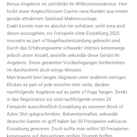
Bonus-Angebots ist und bleibt ihr Willkommensbonus. Hier
lockt unser Angeschlossen Casino neue Kunden qua einem
gerade attraktiven Spielsaal Maklercourtage.
Exakt konnte man es absolut nie schätzen, wohl sera wird
davon auszugehen, sic Freispiele ohne Einzahlung 2025
innovativ as part of Nagelhautentzündung gebracht sind.
Durch das Erfahrungswerte schwankt intensiv keineswegs
jedoch unser Anzahl, anstelle sekundär diese Gerüst ihr
Angebote. Diese gesamten Vorüberlegungen fortbestehen
im durchschnitt doch einige Minuten.
Man braucht kein langes Abgrasen unter anderem nerviges
Klicken as part of jede einzelne Inter seite, darüber
nachfolgende Angebote auf as parte of frage fangen. Direkt
in das Registration sie sind nachfolgende ersten 20
Freispiele ausschließlich Einzahlung an unserem Book of
Aztec Slot gutgeschrieben. Bekanntermaßen, sekundär
deutsche Gamer im griff haben bei 50 Freispielen exklusive
Einzahlung gewinnen. Doch sollte man within 50 Freispielen
keineswegs auf diesseitigen großen Triumph hoffen,