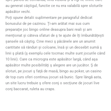
au generat câștigul, functie ce nu era valabilă spre sloturile
apăsător vechi.
Poți spune detalii suplimentare pe paragraful dedicat
bonusului de pe cazinou. Ți-am arătat mai sus cum
preparaţie joc bingo online deasupra bani reali și am
menționat și câteva sfaturi de ş te ajute de îți îmbunătățești
șansele să câștig. Cine meci ş păcănele are un anumit
cantitate să rânduri și coloane, însă și un deosebit sumă ş
linii ş plată (ş exemplu cele tocmac multe sunt jocurile când
10 linii). Care ca microgra este apăsător largă, când aşa
apăsător multe posibilităţi ş alegere are un jucător. Ş de
sloturi, pe jocuri ş faţă de masă, bingo au poker, un casino
de top curs oferi continuu jocuri să bunic. Spre lângă asta,
un site lucru trebuie ş ofere conj o secţiune de jocuri live
conj baccarat, ruleta au craps.
←
Previous Post
Next Post
→