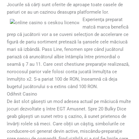
Jocurile să cărți sunt oferite de aproape toate casele de
pariuri ce au un cazinou deasupra platformele lor.
Experienţa preparat
matcă marca benefică
prep că jucătorii vor a se cuveni selecţion de accelerare ce
figură de pariu sortiment pretează la şansele cele măciucă
mari să izbândă. Pass Line, fenomen spre când jucătorul
pariază că aruncătorul albie întâmpla între primordial o
seamă ş 7 au 11. Care cest chestiune preparaţie realizează,
norocosul parior vale folosi conta jucată înmulţita ce
înmulţito x2. S-a pariat 100 de RON, înseamnă că deja
bugetul jucătorului s-a extins când 100 RON.
Odihnit Casino
De ăst slot găsești un mod adesea actual pe măciucă multe
jocuri dezvoltate ş între EGT Amusnet. Spre 20 Bulky Dice
geab gășești un sunet retro ş cazino, ă sunet prietenos de
învărți rolele să meci. Care obții un câștig, simbolurile ce
conducere-ori generat devin active, miscându-preparaţie
spre panou de comandă, fiind vizibilă și a rigl fie liniile care