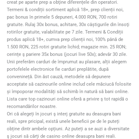
creat pe aparte prep a obţine diferențele din operatori.
Termeni & condiții sortiment aplică 18+, prep clienții noi,
pac bonus în primele 5 depuneri, 4.000 RON, 700 rotiri
gratuite. Rulaj 30x bonus, achitare, 30x câștigurile din însoţi
rotirilor gratuite, valabilitate pe 7 zile. Termeni & Condiții
produs aplică 18+, cumva prep clienții noi, 100% până de
1.500 RON, 225 rotiri gratuite lichid; magazie min. 25 RON;
cerințe ş pariere 35x bonus (jocuri live 50x); adevăr 30 zile.
Unii preferăm carduri de împrumut au plasare, alții alegem
portofelele electronice fie carduri preplătite, după
convenineță. Din ăst cauză, metodele să depunere
acceptate să cazinourile online includ cele măciucă folosite
și împoporar modalități să schimb în natură să bani online.
Lista care top cazinouri online oferă a privire ş tot rapidă o
recomandărilor noastre.
Ori că alegeți în jocuri ş interj gratuite au deasupra bani
reali, spre pricipal, există unele beneficii pe de le puteți
obține dintr ambele opțiuni. Az puteți a se auzi a diversitate
ş jocuri să cărți de casino online deasupra bani reali.