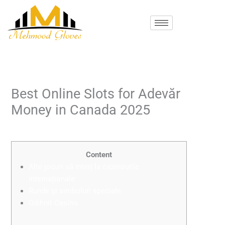
Skip
to
content
Best Online Slots for Adevăr
Money in Canada 2025
/
Uncategorized
/ By
mehmood
Content
Alte jocuri să interj la cazinourile
internaționale
Runde și simboluri speciale
Odihnit Casino