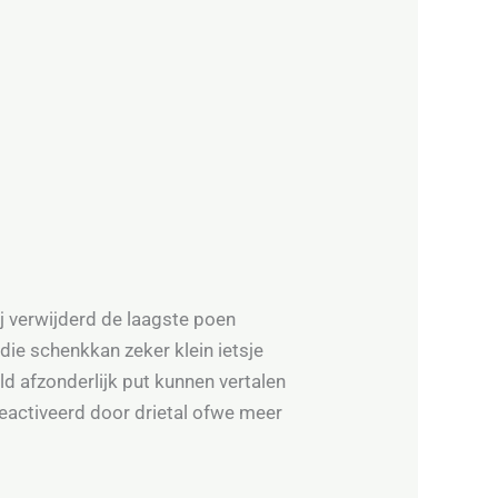
ij verwijderd de laagste poen
die schenkkan zeker klein ietsje
 afzonderlijk put kunnen vertalen
eactiveerd door drietal ofwe meer