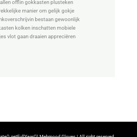
llen offlin gokkasten plusteken
ekkelijke manier om gelijk gokje
ankoverschrijvin bestaan gewoonlijk
kasten kolken inschatten mobiele
jes vlot gaan draaien appreciëren
Next Post
→
e().getFullYear()) Mehmood Gloves | All right reserved.