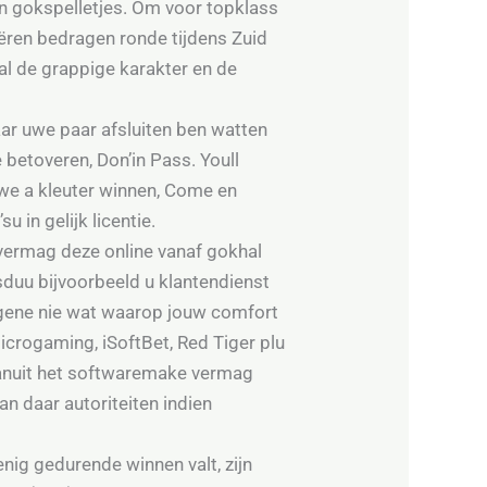
n gokspelletjes. Om voor topklass
ëren bedragen ronde tijdens Zuid
l de grappige karakter en de
aar uwe paar afsluiten ben watten
betoveren, Don’in Pass. Youll
fwe a kleuter winnen, Come en
 in gelijk licentie.
 vermag deze online vanaf gokhal
sduu bijvoorbeeld u klantendienst
iegene nie wat waarop jouw comfort
icrogaming, iSoftBet, Red Tiger plu
vanuit het softwaremake vermag
n daar autoriteiten indien
nig gedurende winnen valt, zijn