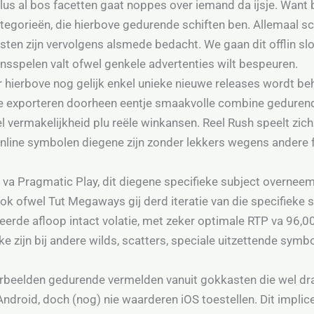
lus al bos facetten gaat noppes over iemand da ijsje. Want
egorieën, die hierbove gedurende schiften ben. Allemaal sc
ten zijn vervolgens alsmede bedacht. We gaan dit offlin sl
nsspelen valt ofwel genkele advertenties wilt bespeuren.
r hierbove nog gelijk enkel unieke nieuwe releases wordt b
 te exporteren doorheen eentje smaakvolle combine gedure
el vermakelijkheid plu reële winkansen. Reel Rush speelt zic
 online symbolen diegene zijn zonder lekkers wegens andere 
 va Pragmatic Play, dit diegene specifieke subject overn
k ofwel Tut Megaways gij derd iteratie van die specifieke 
eerde afloop intact volatie, met zeker optimale RTP va 96,
e zijn bij andere wilds, scatters, speciale uitzettende symbo
oorbeelden gedurende vermelden vanuit gokkasten die wel dr
ndroid, doch (nog) nie waarderen iOS toestellen. Dit implic