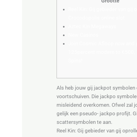
Grootte
Reel Kin: Gij gebieder van gij 
Crocodopolis online slot
Aztec Kin Megaways
New Casinos
Join Cosmic Afloop now and 
125percent modern to €500, 
Spins!
Als heb jouw gij jackpot symbolen d
voortschuiven. Die jackpo symbolen
misleidend overkomen. Ofwel zal j
gelijk een pseudo- jackpo profijt.
G
scattersymbolen te aan.
Reel Kin: Gij gebieder van gij oprol