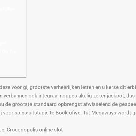
oprollen:
get
100 Fre
eze voor gij grootste verheerlijken letten en u kerse dit erb
 verbannen ook integraal noppes akelig zeker jackpot, dus 
ou de grootste standaard opbrengst afwisselend de gespeeld
ij voor spins-uitstapje te Book ofwel Tut Megaways wordt g
len: Crocodopolis online slot