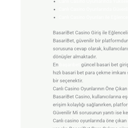
Canlı Casino Oyunlarında Yüksek
Canlı Casino Oyunlarında Güvenlik
Canlı Casino Oyunları ile Eğlenc
BasariBet Casino Giriş ile Eğlenceli
BasariBet, güvenilir bir platformdur
sorusuna cevap olarak, kullanıcılar
dönüşler almaktadır.
En
başarıbet
güncel basari bet giriş
hızlı basari bet para çekme imkanı
bir seçenektir.
Canlı Casino Oyunlarının Öne Çıkan 
BasariBet Casino, kullanıcılarına e
erişim kolaylığı sağlanırken, platfo
Güvenilir Mi sorusunun yanıtı ise kes
Canlı casino oyunlarında öne çıkan 