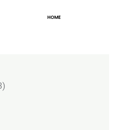
HOME
3)