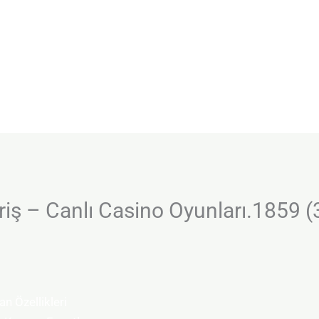
riş – Canlı Casino Oyunları.1859 (
n Özellikleri