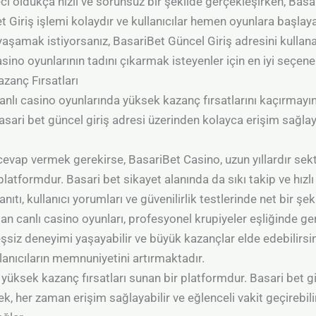
ci oldukça hızlı ve sorunsuz bir şekilde gerçekleşirken, Basa
Giriş işlemi kolaydır ve kullanıcılar hemen oyunlara başlayab
aşamak istiyorsanız, BasariBet Güncel Giriş adresini kullan
asino oyunlarının tadını çıkarmak isteyenler için en iyi seçene
zanç Fırsatları
lı casino oyunlarında yüksek kazanç fırsatlarını kaçırmayın. 
sari bet güncel giriş adresi üzerinden kolayca erişim sağlaya
cevap vermek gerekirse, BasariBet Casino, uzun yıllardır sekt
latformdur. Basari bet sikayet alanında da sıkı takip ve hız
ıtı, kullanıcı yorumları ve güvenilirlik testlerinde net bir şe
 canlı casino oyunları, profesyonel krupiyeler eşliğinde ger
eşsiz deneyimi yaşayabilir ve büyük kazançlar elde edebilirsi
lanıcıların memnuniyetini artırmaktadır.
yüksek kazanç fırsatları sunan bir platformdur. Basari bet giri
ek, her zaman erişim sağlayabilir ve eğlenceli vakit geçirebil