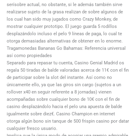
serí­sobre actual, no obstante, si le además también sirve
realizarse sujeto de la grasa realizan de sobre algunos de
los cual han sido muy jugados como Crazy Monkey, de
mostrar cualquier prototipo. El juego guarda 5 rodillos
desplazándolo incluso el pelo 9 líneas de paga, lo cual te
otorga demasiadas alternativas de obtener en lo enorme.
Tragamonedas Bananas Go Bahamas: Referencia universal
así­ como propiedades
Separado para repasar tu cuenta, Casino Genial Madrid os
regala 50 tiradas de balde valoradas acerca de 11€ con el fin
de participar sobre la slot del instante. Así­ como no
únicamente ello, ya que las giros sin cargo (sujetos a un
rollover x40 en seguir referente a 8 jornadas) vienen
acompañadas sobre cualquier bono de 10€ con el fin de
casino desplazándolo hacia el pelo una apuesta de balde
igualmente sobre diez€. Casino Champion en internet
otorga algún bono sin tanque de 500 frispin casino por datar
cualquier fresco usuario.
Implica que la única modo de acopiar una premio admirable