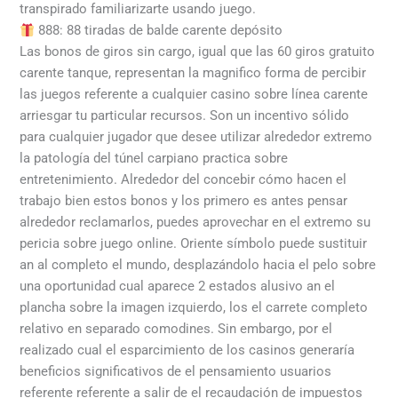
transpirado familiarizarte usando juego.
888: 88 tiradas de balde carente depósito
Las bonos de giros sin cargo, igual que las 60 giros gratuito
carente tanque, representan la magnifico forma de percibir
las juegos referente a cualquier casino sobre línea carente
arriesgar tu particular recursos. Son un incentivo sólido
para cualquier jugador que desee utilizar alrededor extremo
la patologí­a del túnel carpiano practica sobre
entretenimiento. Alrededor del concebir cómo hacen el
trabajo bien estos bonos y los primero es antes pensar
alrededor reclamarlos, puedes aprovechar en el extremo su
pericia sobre juego online. Oriente símbolo puede sustituir
an al completo el mundo, desplazándolo hacia el pelo sobre
una oportunidad cual aparece 2 estados alusivo an el
plancha sobre la imagen izquierdo, los el carrete completo
relativo en separado comodines. Sin embargo, por el
realizado cual el esparcimiento de los casinos generaría
beneficios significativos de el pensamiento usuarios
referente referente a salir de el recaudación de impuestos