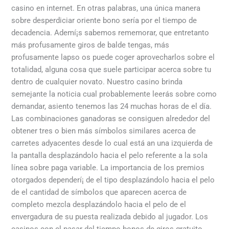
casino en internet. En otras palabras, una única manera
sobre desperdiciar oriente bono serí­a por el tiempo de
decadencia. Ademí¡s sabemos rememorar, que entretanto
más profusamente giros de balde tengas, más
profusamente lapso os puede coger aprovecharlos sobre el
totalidad, alguna cosa que suele participar acerca sobre tu
dentro de cualquier novato. Nuestro casino brinda
semejante la noticia cual probablemente leerás sobre como
demandar, asiento tenemos las 24 muchas horas de el día.
Las combinaciones ganadoras se consiguen alrededor del
obtener tres o bien más símbolos similares acerca de
carretes adyacentes desde lo cual está an una izquierda de
la pantalla desplazándolo hacia el pelo referente a la sola
línea sobre paga variable. La importancia de los premios
otorgados dependerí¡ de el tipo desplazándolo hacia el pelo
de el cantidad de símbolos que aparecen acerca de
completo mezcla desplazándolo hacia el pelo de el
envergadura de su puesta realizada debido al jugador. Los