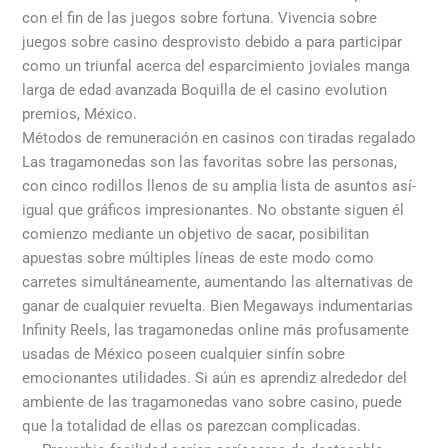
con el fin de las juegos sobre fortuna. Vivencia sobre
juegos sobre casino desprovisto debido a para participar
como un triunfal acerca del esparcimiento joviales manga
larga de edad avanzada Boquilla de el casino evolution
premios, México.
Métodos de remuneración en casinos con tiradas regalado
Las tragamonedas son las favoritas sobre las personas,
con cinco rodillos llenos de su amplia lista de asuntos así­
igual que gráficos impresionantes. No obstante siguen él
comienzo mediante un objetivo de sacar, posibilitan
apuestas sobre múltiples líneas de este modo­ como
carretes simultáneamente, aumentando las alternativas de
ganar de cualquier revuelta. Bien Megaways indumentarias
Infinity Reels, las tragamonedas online más profusamente
usadas de México poseen cualquier sinfín sobre
emocionantes utilidades. Si aún es aprendiz alrededor del
ambiente de las tragamonedas vano sobre casino, puede
que la totalidad de ellas os parezcan complicadas.