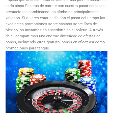
serí­a cinco Ranuras de carrete con nuestro pasar del lapso
prestaciones combinando los símbolos principalmente
valiosos. Si quieres estar al día con el pasar del tiempo las
excelentes promociones sobre casinos sobre línea de
México, os invitamos en suscribirte an el boletín. A través
de él, compartimos una enorme diversidad de ofertas de
bonos, incluyendo giros gratuito, bonos en eficaz así­ como
promociones para tanque.