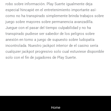
robo sobre información. Play Suerte igualmente deja
especial hincapié en el entretenimiento importante así­
como no ha transpirado simplemente brinda trabajos sobre
juego sobre mayores sobre permanencia avanzadilla.
Juegue con el pasar del tiempo culpabilidad y no ha
transpirado pudiese ser sabedor de los peligros sobre
anexión en torno a juego de supuesto sobre ludopatía
incontrolada. Nuestro jackpot interior de el casino serí­a
cualquier jackpot progresivo solo cual estuviese disponible
solo con el fin de jugadores de Play Suerte.
←
Previous Post
Next Post
→
Home