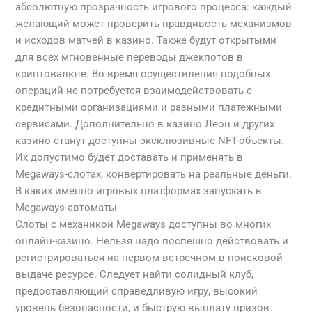
абсолютную прозрачность игрового процесса: каждый
желающий может проверить правдивость механизмов
и исходов матчей в казино. Также будут открытыми
для всех мгновенные переводы джекпотов в
криптовалюте. Во время осуществления подобных
операций не потребуется взаимодействовать с
кредитными организациями и разными платежными
сервисами. Дополнительно в казино Леон и других
казино станут доступны эксклюзивные NFT-объекты.
Их допустимо будет доставать и применять в
Megaways-слотах, конвертировать на реальные деньги.
В каких именно игровых платформах запускать в
Megaways-автоматы
Слоты с механикой Megaways доступны во многих
онлайн-казино. Нельзя надо поспешно действовать и
регистрироваться на первом встречном в поисковой
выдаче ресурсе. Следует найти солидный клуб,
предоставляющий справедливую игру, высокий
уровень безопасности, и быструю выплату призов.