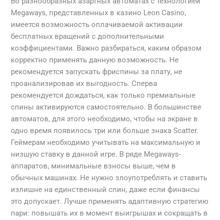
Во разнообразных азартных автоматах с технологией
Megaways, представленных в казино Leon Casino,
имеется возможность оплачиваемой активации
бесплатных вращений с дополнительными
коэффициентами. Важно разбираться, каким образом
корректно применять данную возможность. Не
рекомендуется запускать фриспины за плату, не
проанализировав их выгодность. Сперва
рекомендуется дождаться, как только премиальные
спины активируются самостоятельно. В большинстве
автоматов, для этого необходимо, чтобы на экране в
одно время появилось три или больше знака Scatter.
Геймерам необходимо учитывать на максимальную и
низшую ставку в данной игре. В ряде Megaways-
аппаратов, минимальные взносы выше, чем в
обычных машинах. Не нужно злоупотреблять и ставить
излишне на единственный спин, даже если финансы
это допускает. Лучше применять адаптивную стратегию
пари: повышать их в момент выигрышах и сокращать в