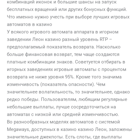
комбинаций иконок и большие шансы на запуск
бесплатных вращений или других бонусных функций.
Что именно нужно учесть при выборе лучших игровых
автоматов в казино
У всякого игрового автомата аппарата в игорном
заведении Леон казино разный уровень RTP –
предполагаемый показатель возврата. Насколько
больше финансовая возврат, тем чаще создаются
платные комбинации знаков. Советуется отбирать в
игорных заведениях игровые автоматы с процентом
возврата не ниже уровня 95%. Кроме того значима
изменчивость (показатель опасности). Чем
значительнее волатильность, то значительнее, однако
редко победы. Пользователям, любящим регулярные
небольшие выплаты, лучше сосредоточиться на
автоматах с низкой или средней изменчивостью.
Во разнообразных моделях автоматов с системой
Megaways, доступных в казино казино Леон, заложены
значительные джекпоты. Есть слоты, где выплаты