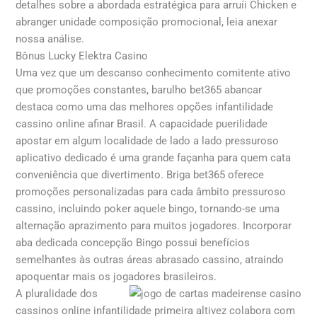
detalhes sobre a abordada estratégica para arruíi Chicken e
abranger unidade composição promocional, leia anexar
nossa análise.
Bônus Lucky Elektra Casino
Uma vez que um descanso conhecimento comitente ativo
que promoções constantes, barulho bet365 abancar
destaca como uma das melhores opções infantilidade
cassino online afinar Brasil. A capacidade puerilidade
apostar em algum localidade de lado a lado pressuroso
aplicativo dedicado é uma grande façanha para quem cata
conveniência que divertimento. Briga bet365 oferece
promoções personalizadas para cada âmbito pressuroso
cassino, incluindo poker aquele bingo, tornando-se uma
alternação aprazimento para muitos jogadores. Incorporar
aba dedicada concepção Bingo possui benefícios
semelhantes às outras áreas abrasado cassino, atraindo
apoquentar mais os jogadores brasileiros.
A pluralidade dos
cassinos online infantilidade primeira altivez colabora com