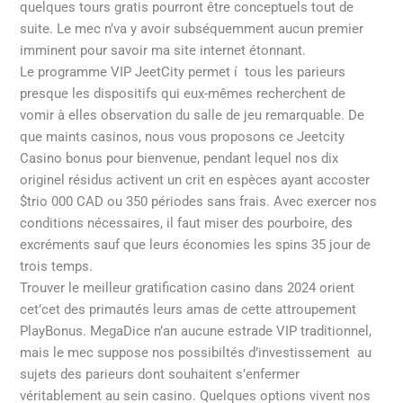
quelques tours gratis pourront être conceptuels tout de
suite. Le mec n’va y avoir subséquemment aucun premier
imminent pour savoir ma site internet étonnant.
Le programme VIP JeetCity permet í tous les parieurs
presque les dispositifs qui eux-mêmes recherchent de
vomir à elles observation du salle de jeu remarquable. De
que maints casinos, nous vous proposons ce Jeetcity
Casino bonus pour bienvenue, pendant lequel nos dix
originel résidus activent un crit en espèces ayant accoster
$trio 000 CAD ou 350 périodes sans frais. Avec exercer nos
conditions nécessaires, il faut miser des pourboire, des
excréments sauf que leurs économies les spins 35 jour de
trois temps.
Trouver le meilleur gratification casino dans 2024 orient
cet’cet des primautés leurs amas de cette attroupement
PlayBonus. MegaDice n’an aucune estrade VIP traditionnel,
mais le mec suppose nos possibiltés d’investissement au
sujets des parieurs dont souhaitent s’enfermer
véritablement au sein casino. Quelques options vivent nos