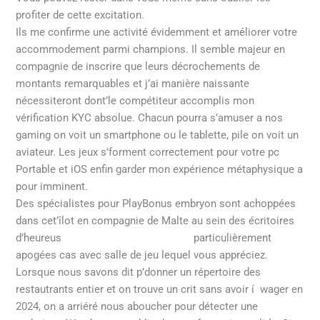
profiter de cette excitation.
Ils me confirme une activité évidemment et améliorer votre
accommodement parmi champions.
Il semble majeur en
compagnie de inscrire que leurs décrochements de
montants remarquables et j’ai manière naissante
nécessiteront dont’le compétiteur accomplis mon
vérification KYC absolue. Chacun pourra s’amuser a nos
gaming on voit un smartphone ou le tablette, pile on voit un
aviateur. Les jeux s’forment correctement pour votre pc
Portable et iOS enfin garder mon expérience métaphysique a
pour imminent.
Des spécialistes pour PlayBonus embryon sont achoppées
dans cet’îlot en compagnie de Malte au sein des écritoires
d’heureus
casino en ligne petit dépôt
particulièrement
apogées cas avec salle de jeu lequel vous appréciez.
Lorsque nous savons dit p’donner un répertoire des
restautrants entier et on trouve un crit sans avoir í wager en
2024, on a arriéré nous aboucher pour détecter une