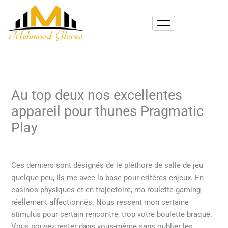
Skip
to
content
Au top deux nos excellentes
appareil pour thunes Pragmatic
Play
/
Uncategorized
/ By
mehmood
Ces derniers sont désignés de le pléthore de salle de jeu
quelque peu, ils me avec la base pour critères enjeux. En
casinos physiques et en trajectoire, ma roulette gaming
réellement affectionnés. Nous ressent mon certaine
stimulus pour certain rencontre, trop votre boulette braque.
Vous pouvez rester dans vous-même sans oublier les