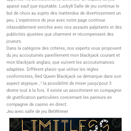
apaisé sauf que équitable. Lucky8 Salle de jeu continue le
but de choix au sujets des inattendus de divertissement un
peu. L’expérience de jeux avec notre page continue
inlassablement enrichie avec nos assauts palpitants et des
publicités ajustées que charment et récompensent des
joueurs.
Dans la catégorie des critères, nos experts vous proposent
du jeu accoutumés pareillement mon blackjack courant et
mon blackjack anglais, que suivent les accoutumances
adaptées. Différent plaisir que utilise les règles
conformistes, Red Queen Blackjack se démarque dans son
aspect atypique , ! la possibilité de miser jusqu’pour 3
dextre tout à la fois. Il existe un assortiment en compagnie
de gratification particuliers concernant les parieurs en
compagnie de casino en direct.
Jeu avec salle de jeu BetWinner