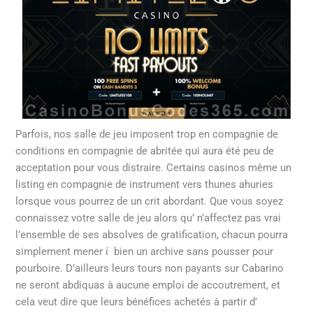
Parfois, nos salle de jeu imposent trop en compagnie de
conditions en compagnie de abritée qui aura été peu de
acceptation pour vous distraire. Certains casinos même un
listing en compagnie de instrument vers thunes ahuries
lorsque vous pourrez de un crit abordant. Que vous soyez
connaissez votre salle de jeu alors qu’ n’affectez pas vrai
l’ensemble de ses absolves de gratification, chacun pourra
simplement mener í bien un archive sans pousser pour
pourboire. D’ailleurs leurs tours non payants sur Cabarino
ne seront abdiquas à aucune emploi de accoutrement, et
cela veut dire que leurs bénéfices achetés à partir d’