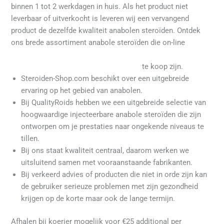
binnen 1 tot 2 werkdagen in huis. Als het product niet
leverbaar of uitverkocht is leveren wij een vervangend
product de dezelfde kwaliteit anabolen steroïden. Ontdek
ons brede assortiment anabole steroïden die on-line
https://africaonefresh.com/2025/02/12/trenbolone-
enanthate-wat-gebruikers-zeggen-over/
te koop zijn.
Steroiden-Shop.com beschikt over een uitgebreide
ervaring op het gebied van anabolen.
Bij QualityRoids hebben we een uitgebreide selectie van
hoogwaardige injecteerbare anabole steroïden die zijn
ontworpen om je prestaties naar ongekende niveaus te
tillen.
Bij ons staat kwaliteit centraal, daarom werken we
uitsluitend samen met vooraanstaande fabrikanten.
Bij verkeerd advies of producten die niet in orde zijn kan
de gebruiker serieuze problemen met zijn gezondheid
krijgen op de korte maar ook de lange termijn.
Afhalen bij koerier mogelijk voor €25 additional per