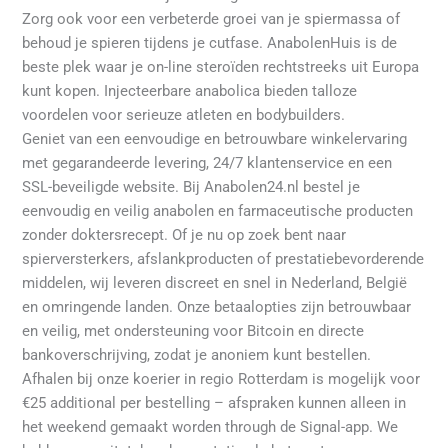
Zorg ook voor een verbeterde groei van je spiermassa of
behoud je spieren tijdens je cutfase. AnabolenHuis is de
beste plek waar je on-line steroïden rechtstreeks uit Europa
kunt kopen. Injecteerbare anabolica bieden talloze
voordelen voor serieuze atleten en bodybuilders.
Geniet van een eenvoudige en betrouwbare winkelervaring
met gegarandeerde levering, 24/7 klantenservice en een
SSL-beveiligde website. Bij Anabolen24.nl bestel je
eenvoudig en veilig anabolen en farmaceutische producten
zonder doktersrecept. Of je nu op zoek bent naar
spierversterkers, afslankproducten of prestatiebevorderende
middelen, wij leveren discreet en snel in Nederland, België
en omringende landen. Onze betaalopties zijn betrouwbaar
en veilig, met ondersteuning voor Bitcoin en directe
bankoverschrijving, zodat je anoniem kunt bestellen.
Afhalen bij onze koerier in regio Rotterdam is mogelijk voor
€25 additional per bestelling – afspraken kunnen alleen in
het weekend gemaakt worden through de Signal-app. We