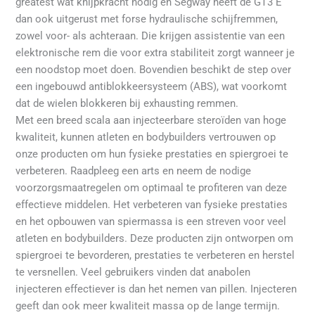
greatest wat knijpkracht nodig en Segway heeft de GT3 E
dan ook uitgerust met forse hydraulische schijfremmen,
zowel voor- als achteraan. Die krijgen assistentie van een
elektronische rem die voor extra stabiliteit zorgt wanneer je
een noodstop moet doen. Bovendien beschikt de step over
een ingebouwd antiblokkeersysteem (ABS), wat voorkomt
dat de wielen blokkeren bij exhausting remmen.
Met een breed scala aan injecteerbare steroïden van hoge
kwaliteit, kunnen atleten en bodybuilders vertrouwen op
onze producten om hun fysieke prestaties en spiergroei te
verbeteren. Raadpleeg een arts en neem de nodige
voorzorgsmaatregelen om optimaal te profiteren van deze
effectieve middelen. Het verbeteren van fysieke prestaties
en het opbouwen van spiermassa is een streven voor veel
atleten en bodybuilders. Deze producten zijn ontworpen om
spiergroei te bevorderen, prestaties te verbeteren en herstel
te versnellen. Veel gebruikers vinden dat anabolen
injecteren effectiever is dan het nemen van pillen. Injecteren
geeft dan ook meer kwaliteit massa op de lange termijn.