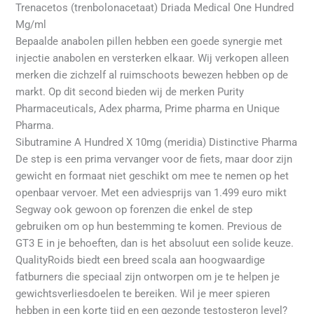
Trenacetos (trenbolonacetaat) Driada Medical One Hundred
Mg/ml
Bepaalde anabolen pillen hebben een goede synergie met
injectie anabolen en versterken elkaar. Wij verkopen alleen
merken die zichzelf al ruimschoots bewezen hebben op de
markt. Op dit second bieden wij de merken Purity
Pharmaceuticals, Adex pharma, Prime pharma en Unique
Pharma.
Sibutramine A Hundred X 10mg (meridia) Distinctive Pharma
De step is een prima vervanger voor de fiets, maar door zijn
gewicht en formaat niet geschikt om mee te nemen op het
openbaar vervoer. Met een adviesprijs van 1.499 euro mikt
Segway ook gewoon op forenzen die enkel de step
gebruiken om op hun bestemming te komen. Previous de
GT3 E in je behoeften, dan is het absoluut een solide keuze.
QualityRoids biedt een breed scala aan hoogwaardige
fatburners die speciaal zijn ontworpen om je te helpen je
gewichtsverliesdoelen te bereiken. Wil je meer spieren
hebben in een korte tijd en een gezonde testosteron level?