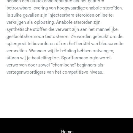
hebben een uitstekende reputatie als het gaat om
betrouwbare levering van hoogwaardige anabole steroïden.
In zulke gevallen zijn injecteerbare steroïden online te
verkrijgen als oplossing. Anabole steroïden zijn
synthetische stoffen die verwant zijn aan het mannelijke
geslachtshormoon testosteron. Ze worden gebruikt om de
spiergroei te bevorderen of om het herstel van blessures te
versnellen. Wanneer wij de betaling hebben ontvangen,
sturen wij je bestelling toe. Sportfarmacologie wordt
verworven door zowel “chemische” beginners als
vertegenwoordigers van het competitieve niveau.
←
Previous Post
Next Post
→
Home