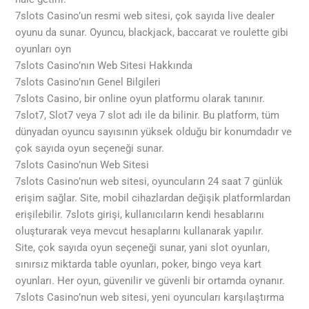
7slots Casino’un resmi web sitesi, çok sayıda live dealer
oyunu da sunar. Oyuncu, blackjack, baccarat ve roulette gibi
oyunları oyn
7slots Casino’nın Web Sitesi Hakkında
7slots Casino’nın Genel Bilgileri
7slots Casino, bir online oyun platformu olarak tanınır.
7slot7, Slot7 veya 7 slot adı ile da bilinir. Bu platform, tüm
dünyadan oyuncu sayısının yüksek olduğu bir konumdadır ve
çok sayıda oyun seçeneği sunar.
7slots Casino’nun Web Sitesi
7slots Casino’nun web sitesi, oyuncuların 24 saat 7 günlük
erişim sağlar. Site, mobil cihazlardan değişik platformlardan
erişilebilir. 7slots girişi, kullanıcıların kendi hesablarını
oluşturarak veya mevcut hesaplarını kullanarak yapılır.
Site, çok sayıda oyun seçeneği sunar, yani slot oyunları,
sınırsız miktarda table oyunları, poker, bingo veya kart
oyunları. Her oyun, güvenilir ve güvenli bir ortamda oynanır.
7slots Casino’nun web sitesi, yeni oyuncuları karşılaştırma