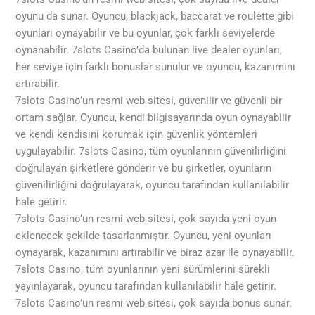
oyunu da sunar. Oyuncu, blackjack, baccarat ve roulette gibi
oyunları oynayabilir ve bu oyunlar, çok farklı seviyelerde
oynanabilir. 7slots Casino’da bulunan live dealer oyunları,
her seviye için farklı bonuslar sunulur ve oyuncu, kazanımını
artırabilir.
7slots Casino’un resmi web sitesi, güvenilir ve güvenli bir
ortam sağlar. Oyuncu, kendi bilgisayarında oyun oynayabilir
ve kendi kendisini korumak için güvenlik yöntemleri
uygulayabilir. 7slots Casino, tüm oyunlarının güvenilirliğini
doğrulayan şirketlere gönderir ve bu şirketler, oyunların
güvenilirliğini doğrulayarak, oyuncu tarafından kullanılabilir
hale getirir.
7slots Casino’un resmi web sitesi, çok sayıda yeni oyun
eklenecek şekilde tasarlanmıştır. Oyuncu, yeni oyunları
oynayarak, kazanımını artırabilir ve biraz azar ile oynayabilir.
7slots Casino, tüm oyunlarının yeni sürümlerini sürekli
yayınlayarak, oyuncu tarafından kullanılabilir hale getirir.
7slots Casino’un resmi web sitesi, çok sayıda bonus sunar.