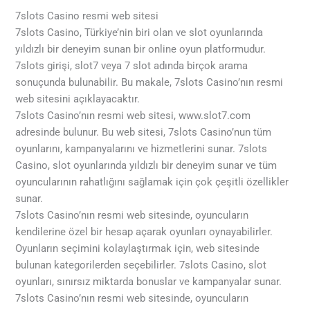
7slots Casino resmi web sitesi
7slots Casino, Türkiye’nin biri olan ve slot oyunlarında
yıldızlı bir deneyim sunan bir online oyun platformudur.
7slots girişi, slot7 veya 7 slot adında birçok arama
sonuçunda bulunabilir. Bu makale, 7slots Casino’nın resmi
web sitesini açıklayacaktır.
7slots Casino’nın resmi web sitesi, www.slot7.com
adresinde bulunur. Bu web sitesi, 7slots Casino’nun tüm
oyunlarını, kampanyalarını ve hizmetlerini sunar. 7slots
Casino, slot oyunlarında yıldızlı bir deneyim sunar ve tüm
oyuncularının rahatlığını sağlamak için çok çeşitli özellikler
sunar.
7slots Casino’nın resmi web sitesinde, oyuncuların
kendilerine özel bir hesap açarak oyunları oynayabilirler.
Oyunların seçimini kolaylaştırmak için, web sitesinde
bulunan kategorilerden seçebilirler. 7slots Casino, slot
oyunları, sınırsız miktarda bonuslar ve kampanyalar sunar.
7slots Casino’nın resmi web sitesinde, oyuncuların