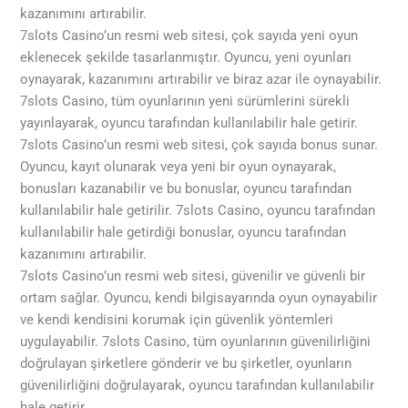
kazanımını artırabilir.
7slots Casino’un resmi web sitesi, çok sayıda yeni oyun
eklenecek şekilde tasarlanmıştır. Oyuncu, yeni oyunları
oynayarak, kazanımını artırabilir ve biraz azar ile oynayabilir.
7slots Casino, tüm oyunlarının yeni sürümlerini sürekli
yayınlayarak, oyuncu tarafından kullanılabilir hale getirir.
7slots Casino’un resmi web sitesi, çok sayıda bonus sunar.
Oyuncu, kayıt olunarak veya yeni bir oyun oynayarak,
bonusları kazanabilir ve bu bonuslar, oyuncu tarafından
kullanılabilir hale getirilir. 7slots Casino, oyuncu tarafından
kullanılabilir hale getirdiği bonuslar, oyuncu tarafından
kazanımını artırabilir.
7slots Casino’un resmi web sitesi, güvenilir ve güvenli bir
ortam sağlar. Oyuncu, kendi bilgisayarında oyun oynayabilir
ve kendi kendisini korumak için güvenlik yöntemleri
uygulayabilir. 7slots Casino, tüm oyunlarının güvenilirliğini
doğrulayan şirketlere gönderir ve bu şirketler, oyunların
güvenilirliğini doğrulayarak, oyuncu tarafından kullanılabilir
hale getirir.