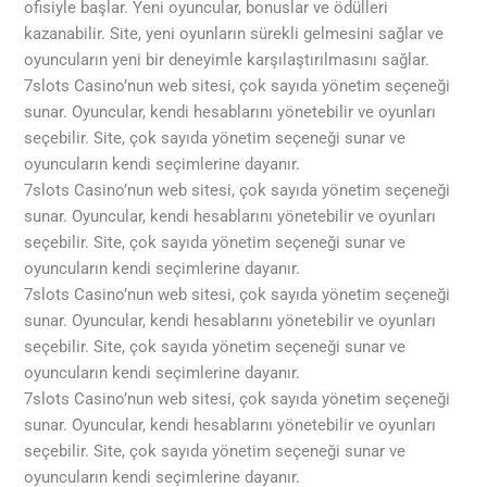
ofisiyle başlar. Yeni oyuncular, bonuslar ve ödülleri
kazanabilir. Site, yeni oyunların sürekli gelmesini sağlar ve
oyuncuların yeni bir deneyimle karşılaştırılmasını sağlar.
7slots Casino’nun web sitesi, çok sayıda yönetim seçeneği
sunar. Oyuncular, kendi hesablarını yönetebilir ve oyunları
seçebilir. Site, çok sayıda yönetim seçeneği sunar ve
oyuncuların kendi seçimlerine dayanır.
7slots Casino’nun web sitesi, çok sayıda yönetim seçeneği
sunar. Oyuncular, kendi hesablarını yönetebilir ve oyunları
seçebilir. Site, çok sayıda yönetim seçeneği sunar ve
oyuncuların kendi seçimlerine dayanır.
7slots Casino’nun web sitesi, çok sayıda yönetim seçeneği
sunar. Oyuncular, kendi hesablarını yönetebilir ve oyunları
seçebilir. Site, çok sayıda yönetim seçeneği sunar ve
oyuncuların kendi seçimlerine dayanır.
7slots Casino’nun web sitesi, çok sayıda yönetim seçeneği
sunar. Oyuncular, kendi hesablarını yönetebilir ve oyunları
seçebilir. Site, çok sayıda yönetim seçeneği sunar ve
oyuncuların kendi seçimlerine dayanır.