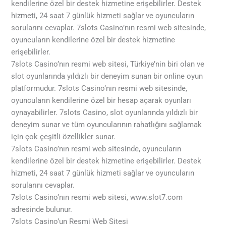
kendilerine özel bir destek hizmetine erişebilirler. Destek
hizmeti, 24 saat 7 günlük hizmeti sağlar ve oyuncuların
sorularını cevaplar. 7slots Casino’nın resmi web sitesinde,
oyuncuların kendilerine özel bir destek hizmetine
erişebilirler.
7slots Casino’nın resmi web sitesi, Türkiye’nin biri olan ve
slot oyunlarında yıldızlı bir deneyim sunan bir online oyun
platformudur. 7slots Casino’nın resmi web sitesinde,
oyuncuların kendilerine özel bir hesap açarak oyunları
oynayabilirler. 7slots Casino, slot oyunlarında yıldızlı bir
deneyim sunar ve tüm oyuncularının rahatlığını sağlamak
için çok çeşitli özellikler sunar.
7slots Casino’nın resmi web sitesinde, oyuncuların
kendilerine özel bir destek hizmetine erişebilirler. Destek
hizmeti, 24 saat 7 günlük hizmeti sağlar ve oyuncuların
sorularını cevaplar.
7slots Casino’nın resmi web sitesi, www.slot7.com
adresinde bulunur.
7slots Casino’un Resmi Web Sitesi