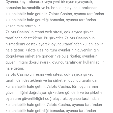
Oyuncu, kayıt olunarak veya yeni bir oyun oynayarak,
bonusları kazanabilir ve bu bonuslar, oyuncu tarafından
kullanılabilir hale getirilir. 7slots Casino, oyuncu tarafından
kullanılabilir hale getirdiği bonuslar, oyuncu tarafından
kazanımını artırabilir.
7slots Casino’un resmi web sitesi, çok sayıda şirket
tarafından desteklenir. Bu şirketler, 7slots Casino’nun
hizmetlerini destekleyerek, oyuncu tarafından kullanılabilir
hale getirir. 7slots Casino, tüm oyunlarının güvenilirliğini
doğrulayan şirketlere gönderir ve bu şirketler, oyunların
güvenilirliğini doğrulayarak, oyuncu tarafından kullanılabilir
hale getirir.
7slots Casino’un resmi web sitesi, çok sayıda şirket
tarafından desteklenir ve bu şirketler, oyuncu tarafından
kullanılabilir hale getirir. 7slots Casino, tüm oyunlarının
güvenilirliğini doğrulayan şirketlere gönderir ve bu şirketler,
oyunların güvenilirliğini doğrulayarak, oyuncu tarafından
kullanılabilir hale getirir. 7slots Casino, oyuncu tarafından
kullanılabilir hale getirdiği bonuslar, oyuncu tarafından