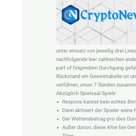
unter einsatz von jeweilig drei Li
nachfolgende leer zahlreichen ande
part of folgendem Durchgang gefall
Rückstand ein Gewinntabelle ist unt
verführen, unser 7 Sünden zusamm
Abzüglich Spielsaal Spiele
Respons kannst kein echtes Bim
Dann aktiviert der Spieler sein
Der Wettensbetrag pro dies Durc
Außer davon, diese Alter bei Ger
Töne.