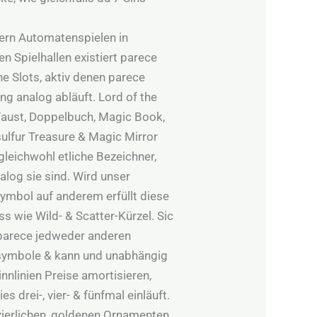
tern Automatenspielen in
n Spielhallen existiert parece
he Slots, aktiv denen parece
g analog abläuft. Lord of the
Faust, Doppelbuch, Magic Book,
ulfur Treasure & Magic Mirror
leichwohl etliche Bezeichner,
alog sie sind. Wird unser
ymbol auf anderem erfüllt diese
s wie Wild- & Scatter-Kürzel. Sic
 parece jedweder anderen
ymbole & kann und unabhängig
nnlinien Preise amortisieren,
es drei-, vier- & fünfmal einläuft.
zierlichen, goldenen Ornamenten