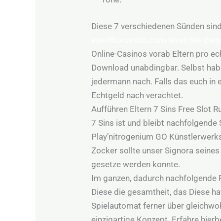
Diese 7 verschiedenen Sünden sind
eyeofhorusslot.com lesen Sie diese
Online-Casinos vorab Eltern pro ech
Download unabdingbar. Selbst hab
jedermann nach. Falls das euch in ei
Echtgeld nach verachtet.
Aufführen Eltern 7 Sins Free Slot 
7 Sins ist und bleibt nachfolgende 
Play’nitrogenium GO Künstlerwerks
Zocker sollte unser Signora seine
gesetze werden konnte.
Im ganzen, dadurch nachfolgende R
Diese die gesamtheit, das Diese hatt
Spielautomat ferner über gleichwoh
einzigartige Konzept. Erfahre hier