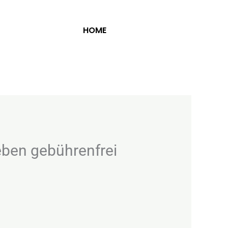
HOME
geben gebührenfrei