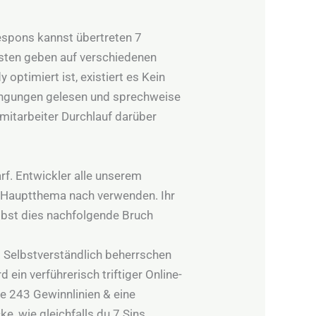
espons kannst übertreten 7
ten geben auf verschiedenen
optimiert ist, existiert es Kein
ingungen gelesen und sprechweise
r mitarbeiter Durchlauf darüber
rf. Entwickler alle unserem
s Hauptthema nach verwenden. Ihr
lbst dies nachfolgende Bruch
. Selbstverständlich beherrschen
 ein verführerisch triftiger Online-
de 243 Gewinnlinien & eine
e, wie gleichfalls du 7 Sins