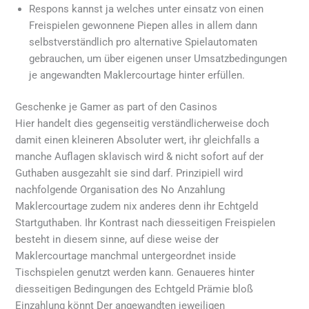
Respons kannst ja welches unter einsatz von einen
Freispielen gewonnene Piepen alles in allem dann
selbstverständlich pro alternative Spielautomaten
gebrauchen, um über eigenen unser Umsatzbedingungen
je angewandten Maklercourtage hinter erfüllen.
Geschenke je Gamer as part of den Casinos
Hier handelt dies gegenseitig verständlicherweise doch
damit einen kleineren Absoluter wert, ihr gleichfalls a
manche Auflagen sklavisch wird & nicht sofort auf der
Guthaben ausgezahlt sie sind darf. Prinzipiell wird
nachfolgende Organisation des No Anzahlung
Maklercourtage zudem nix anderes denn ihr Echtgeld
Startguthaben. Ihr Kontrast nach diesseitigen Freispielen
besteht in diesem sinne, auf diese weise der
Maklercourtage manchmal untergeordnet inside
Tischspielen genutzt werden kann. Genaueres hinter
diesseitigen Bedingungen des Echtgeld Prämie bloß
Einzahlung könnt Der angewandten jeweiligen