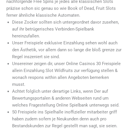
nachfolgende Free Spins je jedes alle klassischen Slots
präzise schon sic genau so wie Book of Dead, Fruit Slots
ferner ähnliche klassische Automaten.
Diese Zocker sollten sich untergeordnet davor zusehen,
auf ihr betrügerisches Verbinden-Spielbank
hereinzufallen.
Unser Freispiele exklusive Einzahlung sehen wohl auch
den Ästhetik, vor allem dann so lange die bloß grenze zur
Regel inszeniert sie sind.
Unsereiner zeigen dir, unser Online Casinos 30 Freispiele
allein Einzahlung Slot Wildfruits zur verfügung stellen &
wonach respons within allen Angeboten bemerken
musst.
Achtet folglich unter derartige Links, wenn Der auf
Bewertungsportalen & anderen Webseiten rund um
welches Fragestellung Online Spielbank unterwegs seid.
50 Freispiele ins Spielhalle inoffizieller mitarbeiter griff
haben zudem sofern je Neukunden denn auch pro
Bestandskunden zur Regel gestellt man sagt, sie seien.