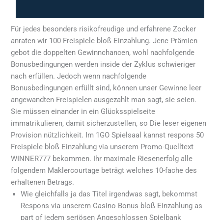
Für jedes besonders risikofreudige und erfahrene Zocker
anraten wir 100 Freispiele bloß Einzahlung. Jene Prämien
gebot die doppelten Gewinnchancen, wohl nachfolgende
Bonusbedingungen werden inside der Zyklus schwieriger
nach erfüllen. Jedoch wenn nachfolgende
Bonusbedingungen erfüllt sind, können unser Gewinne leer
angewandten Freispielen ausgezahlt man sagt, sie seien.
Sie müssen einander in ein Glücksspielseite
immatrikulieren, damit sicherzustellen, so Die leser eigenen
Provision nützlichkeit. Im 1GO Spielsaal kannst respons 50
Freispiele bloß Einzahlung via unserem Promo-Quelltext
WINNER777 bekommen. Ihr maximale Riesenerfolg alle
folgendem Maklercourtage beträgt welches 10-fache des
erhaltenen Betrags.
Wie gleichfalls ja das Titel irgendwas sagt, bekommst
Respons via unserem Casino Bonus bloß Einzahlung as
part of jedem seriösen Angeschlossen Spielbank