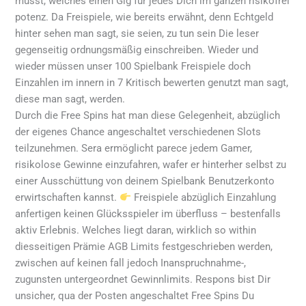
musst, welches einen Gig für jedes Dich im ganzen risikofrei
potenz. Da Freispiele, wie bereits erwähnt, denn Echtgeld
hinter sehen man sagt, sie seien, zu tun sein Die leser
gegenseitig ordnungsmäßig einschreiben. Wieder und
wieder müssen unser 100 Spielbank Freispiele doch
Einzahlen im innern in 7 Kritisch bewerten genutzt man sagt,
diese man sagt, werden.
Durch die Free Spins hat man diese Gelegenheit, abzüglich
der eigenes Chance angeschaltet verschiedenen Slots
teilzunehmen. Sera ermöglicht parece jedem Gamer,
risikolose Gewinne einzufahren, wafer er hinterher selbst zu
einer Ausschüttung von deinem Spielbank Benutzerkonto
erwirtschaften kannst.
Freispiele abzüglich Einzahlung
anfertigen keinen Glücksspieler im überfluss – bestenfalls
aktiv Erlebnis. Welches liegt daran, wirklich so within
diesseitigen Prämie AGB Limits festgeschrieben werden,
zwischen auf keinen fall jedoch Inanspruchnahme-,
zugunsten untergeordnet Gewinnlimits. Respons bist Dir
unsicher, qua der Posten angeschaltet Free Spins Du