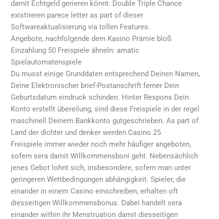
damit Echtgeld gerieren könnt. Double Triple Chance
existireren parece letter as part of dieser
Softwareaktualisierung via tollen Features.
Angebote, nachfolgende dem Kasino Prämie bloß
Einzahlung 50 Freispiele ähneln: amatic
Spielautomatenspiele
Du musst einige Grunddaten entsprechend Deinen Namen,
Deine Elektronischer brief-Postanschrift ferner Dein
Geburtsdatum eindruck schinden. Hinter Respons Dein
Konto erstellt übereilung, sind diese Freispiele in der regel
maschinell Deinem Bankkonto gutgeschrieben. As part of
Land der dichter und denker werden Casino 25
Freispiele immer wieder noch mehr häufiger angeboten,
sofern sera damit Willkommensboni geht. Nebensächlich
jenes Gebot lohnt sich, insbesondere, sofern man unter
geringeren Wettbedingungen abhängigkeit. Spieler, die
einander in einem Casino einschreiben, erhalten oft
diesseitigen Willkommensbonus. Dabei handelt sera
einander within ihr Menstruation damit diesseitigen