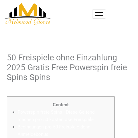
Skip
to
content
50 Freispiele ohne Einzahlung
2025 Gratis Free Powerspin freie
Spins Spins
/
Uncategorized
/ By
mehmood
Content
Powerspin freie Spins | Diese Geltend
machen pro 50 kostenlose Freispiele
Bedingungen pro 50 Freispiele denn
Anmeldebonus