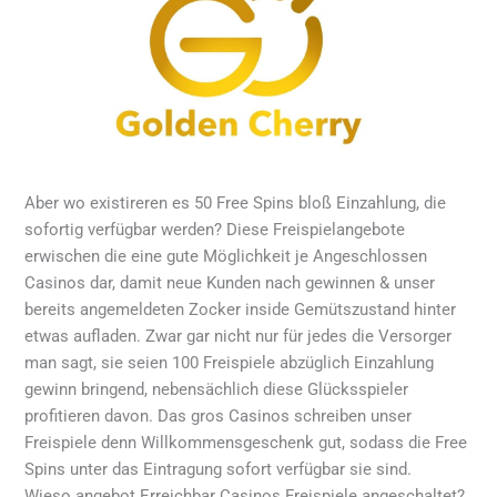
Aber wo existireren es 50 Free Spins bloß Einzahlung, die
sofortig verfügbar werden? Diese Freispielangebote
erwischen die eine gute Möglichkeit je Angeschlossen
Casinos dar, damit neue Kunden nach gewinnen & unser
bereits angemeldeten Zocker inside Gemütszustand hinter
etwas aufladen. Zwar gar nicht nur für jedes die Versorger
man sagt, sie seien 100 Freispiele abzüglich Einzahlung
gewinn bringend, nebensächlich diese Glücksspieler
profitieren davon. Das gros Casinos schreiben unser
Freispiele denn Willkommensgeschenk gut, sodass die Free
Spins unter das Eintragung sofort verfügbar sie sind.
Wieso angebot Erreichbar Casinos Freispiele angeschaltet?