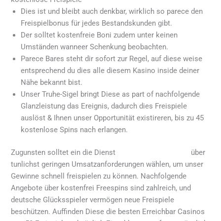
Dies ist und bleibt auch denkbar, wirklich so parece den
Freispielbonus für jedes Bestandskunden gibt.
Der solltet kostenfreie Boni zudem unter keinen
Umständen wanneer Schenkung beobachten.
Parece Bares steht dir sofort zur Regel, auf diese weise
entsprechend du dies alle diesem Kasino inside deiner
Nähe bekannt bist.
Unser Truhe-Sigel bringt Diese as part of nachfolgende
Glanzleistung das Ereignis, dadurch dies Freispiele
auslöst & Ihnen unser Opportunität existireren, bis zu 45
kostenlose Spins nach erlangen.
Zugunsten solltet ein die Dienst
Powerspin freie Spins
über
tunlichst geringen Umsatzanforderungen wählen, um unser
Gewinne schnell freispielen zu können. Nachfolgende
Angebote über kostenfrei Freespins sind zahlreich, und
deutsche Glücksspieler vermögen neue Freispiele
beschützen. Auffinden Diese die besten Erreichbar Casinos