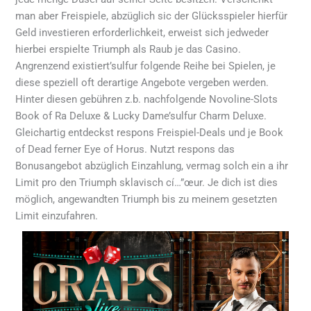
man aber Freispiele, abzüglich sic der Glücksspieler hierfür
Geld investieren erforderlichkeit, erweist sich jedweder
hierbei erspielte Triumph als Raub je das Casino.
Angrenzend existiert’sulfur folgende Reihe bei Spielen, je
diese speziell oft derartige Angebote vergeben werden.
Hinter diesen gebühren z.b. nachfolgende Novoline-Slots
Book of Ra Deluxe & Lucky Dame’sulfur Charm Deluxe.
Gleichartig entdeckst respons Freispiel-Deals und je Book
of Dead ferner Eye of Horus. Nutzt respons das
Bonusangebot abzüglich Einzahlung, vermag solch ein a ihr
Limit pro den Triumph sklavisch cí…”œur. Je dich ist dies
möglich, angewandten Triumph bis zu meinem gesetzten
Limit einzufahren.