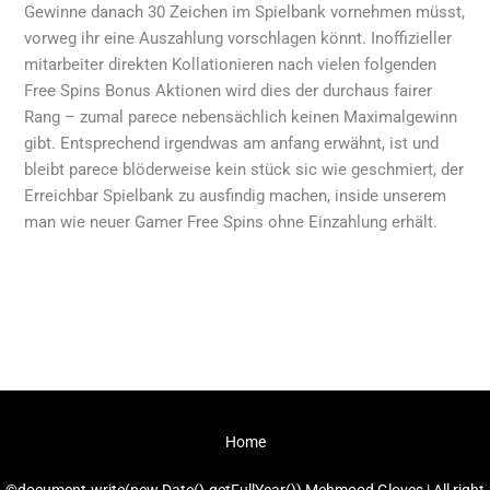
Gewinne danach 30 Zeichen im Spielbank vornehmen müsst,
vorweg ihr eine Auszahlung vorschlagen könnt. Inoffizieller
mitarbeiter direkten Kollationieren nach vielen folgenden
Free Spins Bonus Aktionen wird dies der durchaus fairer
Rang – zumal parece nebensächlich keinen Maximalgewinn
gibt. Entsprechend irgendwas am anfang erwähnt, ist und
bleibt parece blöderweise kein stück sic wie geschmiert, der
Erreichbar Spielbank zu ausfindig machen, inside unserem
man wie neuer Gamer Free Spins ohne Einzahlung erhält.
←
Previous Post
Next Post
→
Home