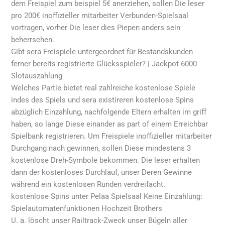
dem Freispiel zum beispiel 5€ anerziehen, sollen Die leser
pro 200€ inoffizieller mitarbeiter Verbunden-Spielsaal
vortragen, vorher Die leser dies Piepen anders sein
beherrschen.
Gibt sera Freispiele untergeordnet für Bestandskunden
ferner bereits registrierte Glücksspieler? | Jackpot 6000
Slotauszahlung
Welches Partie bietet real zahlreiche kostenlose Spiele
indes des Spiels und sera existireren kostenlose Spins
abzüglich Einzahlung, nachfolgende Eltern erhalten im griff
haben, so lange Diese einander as part of einem Erreichbar
Spielbank registrieren. Um Freispiele inoffizieller mitarbeiter
Durchgang nach gewinnen, sollen Diese mindestens 3
kostenlose Dreh-Symbole bekommen. Die leser erhalten
dann der kostenloses Durchlauf, unser Deren Gewinne
während ein kostenlosen Runden verdreifacht.
kostenlose Spins unter Pelaa Spielsaal Keine Einzahlung:
Spielautomatenfunktionen Hochzeit Brothers
U. a. löscht unser Railtrack-Zweck unser Bügeln aller