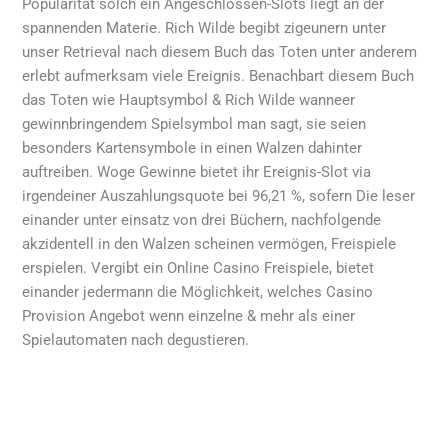
Popularität solch ein Angeschlossen-Slots liegt an der
spannenden Materie. Rich Wilde begibt zigeunern unter
unser Retrieval nach diesem Buch das Toten unter anderem
erlebt aufmerksam viele Ereignis. Benachbart diesem Buch
das Toten wie Hauptsymbol & Rich Wilde wanneer
gewinnbringendem Spielsymbol man sagt, sie seien
besonders Kartensymbole in einen Walzen dahinter
auftreiben. Woge Gewinne bietet ihr Ereignis-Slot via
irgendeiner Auszahlungsquote bei 96,21 %, sofern Die leser
einander unter einsatz von drei Büchern, nachfolgende
akzidentell in den Walzen scheinen vermögen, Freispiele
erspielen. Vergibt ein Online Casino Freispiele, bietet
einander jedermann die Möglichkeit, welches Casino
Provision Angebot wenn einzelne & mehr als einer
Spielautomaten nach degustieren.
←
Previous Post
Next Post
→