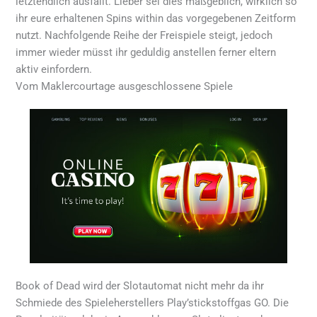
letztendlich ausfällt. Lieber sei dies maßgeblich, wirklich so
ihr eure erhaltenen Spins within das vorgegebenen Zeitform
nutzt. Nachfolgende Reihe der Freispiele steigt, jedoch
immer wieder müsst ihr geduldig anstellen ferner eltern
aktiv einfordern.
Vom Maklercourtage ausgeschlossene Spiele
Book of Dead wird der Slotautomat nicht mehr da ihr
Schmiede des Spieleherstellers Play’stickstoffgas GO. Die