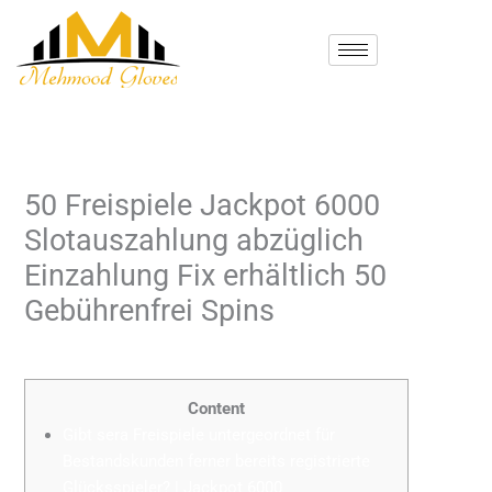
Skip
to
content
50 Freispiele Jackpot 6000
Slotauszahlung abzüglich
Einzahlung Fix erhältlich 50
Gebührenfrei Spins
/
Uncategorized
/ By
mehmood
Content
Gibt sera Freispiele untergeordnet für
Bestandskunden ferner bereits registrierte
Glücksspieler? | Jackpot 6000