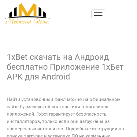
Skip
to
content
1xBet скачать на Андроид
бесплатно Приложение 1хБет
APK для Android
/
Uncategorized
/ By
mehmood
Найти установочный файл можно на официальном
сайте букмекерской конторы или в магазинах
приложений. 1xbet гарантирует безопасность
инсталляторов, только если они загружены из
проверенных источников. Подробные инструкции по
поиску, загрузке и установке ПО на карманные