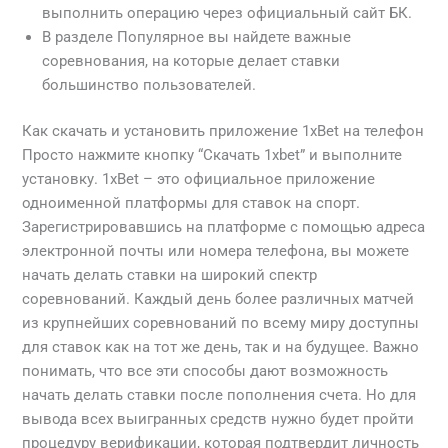
выполнить операцию через официальный сайт БК.
В разделе Популярное вы найдете важные
соревнования, на которые делает ставки
большинство пользователей.
Как скачать и установить приложение 1xBet на телефон
Просто нажмите кнопку “Скачать 1xbet” и выполните
установку. 1xBet – это официальное приложение
одноименной платформы для ставок на спорт.
Зарегистрировавшись на платформе с помощью адреса
электронной почты или номера телефона, вы можете
начать делать ставки на широкий спектр
соревнований. Каждый день более различных матчей
из крупнейших соревнований по всему миру доступны
для ставок как на тот же день, так и на будущее. Важно
понимать, что все эти способы дают возможность
начать делать ставки после пополнения счета. Но для
вывода всех выигранных средств нужно будет пройти
процедуру верификации, которая подтвердит личность