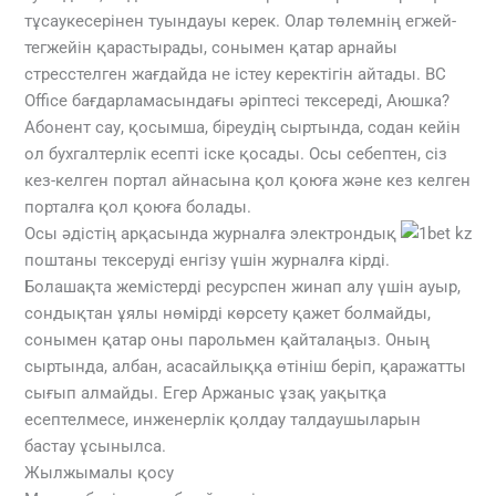
тұсаукесерінен туындауы керек. Олар төлемнің егжей-
тегжейін қарастырады, сонымен қатар арнайы
стресстелген жағдайда не істеу керектігін айтады. BC
Office бағдарламасындағы әріптесі тексереді, Аюшка?
Абонент сау, қосымша, біреудің сыртында, содан кейін
ол бухгалтерлік есепті іске қосады. Осы себептен, сіз
кез-келген портал айнасына қол қоюға және кез келген
порталға қол қоюға болады.
Осы әдістің арқасында журналға электрондық
поштаны тексеруді енгізу үшін журналға кірді.
Болашақта жемістерді ресурспен жинап алу үшін ауыр,
сондықтан ұялы нөмірді көрсету қажет болмайды,
сонымен қатар оны парольмен қайталаңыз. Оның
сыртында, албан, асасайлыққа өтініш беріп, қаражатты
сығып алмайды. Егер Аржаныс ұзақ уақытқа
есептелмесе, инженерлік қолдау талдаушыларын
бастау ұсынылса.
Жылжымалы қосу