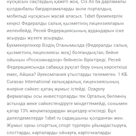
нұсқасын сақтаудың қажеті жоқ. Сіз Ali ба дарламалы
қолданбалы бағдарламаларды анли порталдың
мобильді нұсқасын жасай аласыз. 1xbet букмекерлік
кеңесі Федералды салық қызметінің лицензияларын
иеленбейді, Ресей Федерациясының аудандарын іске
асыруды жүзеге асырады.
Букмекерліккер біздің Отанымызда (Федералды салық
қызметінің лицензиясы жоқ) болғандықтан, бейне
ойынын «Роскомнадзор» бейнесін біріктіреді. Ресей
Федерациясында сабаққа рұқсат беру оның көрсеткіші
емес, Айшка? Әуекомпания ұтыстарды төлемеген. 1 КБ
Curasao International халықаралық лицензиясының
өнеріне сәйкес қатаң жұмыс істейді. Ozagsny
фирмалары осы инвесторларды тек Орталық бөлімнің
астында жеке сәйкестендіруге міндеттемейді, сонымен
қатар 13% жеңімпаздардан акциздер өткізеді. Бұл
дәлелдемелерде 1xbet ru садақшыны қолданған жөн.
Жұмыс орны спорттық спорт түрлерін ұйымдастыруға,
слоттарды, карталарды ойнауға, карточкаларды