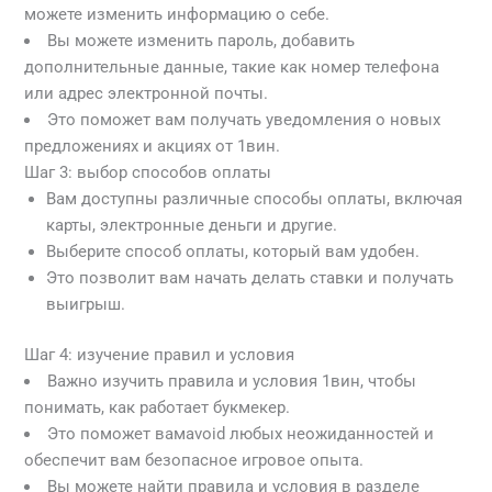
можете изменить информацию о себе.
Вы можете изменить пароль, добавить
дополнительные данные, такие как номер телефона
или адрес электронной почты.
Это поможет вам получать уведомления о новых
предложениях и акциях от 1вин.
Шаг 3: выбор способов оплаты
Вам доступны различные способы оплаты, включая
карты, электронные деньги и другие.
Выберите способ оплаты, который вам удобен.
Это позволит вам начать делать ставки и получать
выигрыш.
Шаг 4: изучение правил и условия
Важно изучить правила и условия 1вин, чтобы
понимать, как работает букмекер.
Это поможет вамavoid любых неожиданностей и
обеспечит вам безопасное игровое опыта.
Вы можете найти правила и условия в разделе