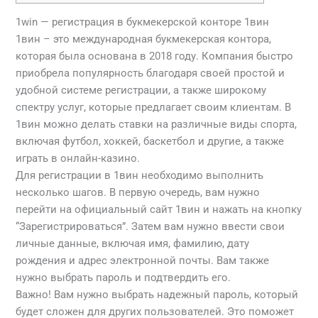
1win — регистрация в букмекерской конторе 1вин
1вин – это международная букмекерская контора,
которая была основана в 2018 году. Компания быстро
приобрела популярность благодаря своей простой и
удобной системе регистрации, а также широкому
спектру услуг, которые предлагает своим клиентам. В
1вин можно делать ставки на различные виды спорта,
включая футбол, хоккей, баскетбол и другие, а также
играть в онлайн-казино.
Для регистрации в 1вин необходимо выполнить
несколько шагов. В первую очередь, вам нужно
перейти на официальный сайт 1вин и нажать на кнопку
“Зарегистрироваться”. Затем вам нужно ввести свои
личные данные, включая имя, фамилию, дату
рождения и адрес электронной почты. Вам также
нужно выбрать пароль и подтвердить его.
Важно! Вам нужно выбрать надежный пароль, который
будет сложен для других пользователей. Это поможет