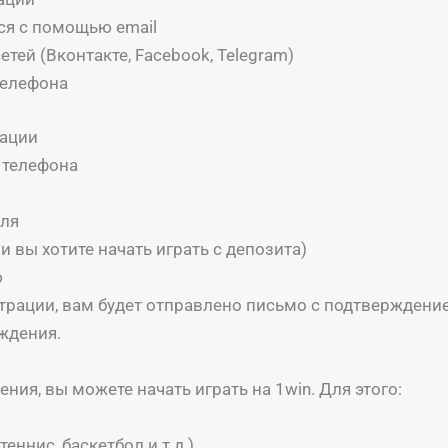
ся с помощью email
ей (Вконтакте, Facebook, Telegram)
телефона
рации
 телефона
оля
 вы хотите начать играть с депозита)
ю
рации, вам будет отправлено письмо с подтверждение
ждения.
ния, вы можете начать играть на 1win. Для этого:
теннис, баскетбол и т.д.)