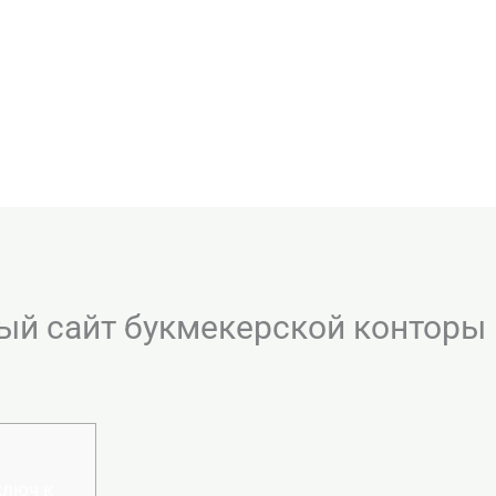
ый сайт букмекерской конторы
ключ к