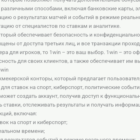
различными способами, включая банковские карты, эл
ию о результатах матчей и событий в режиме реальн
ацию от специалистов по ставкам и аналитике.
который обеспечивает безопасность и конфиденциальнос
ищены от доступа третьих лиц, и все транзакции прохо
ра для игроков, то 1win – это ваш выбор. 1win – это 
сность для своих клиентов, а также обеспечивает им 
1win
укмекерской конторы, который предлагает пользовател
я ставок на спорт, киберспорт, политические события
 может создать аккаунт, получив доступ к функциональ
ь ставки, отслеживать результаты и получать информа
кций, включая:
ок на спорт и киберспорт;
еальном времени;
ия результатов событий в режиме реального времени;