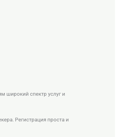
ям широкий спектр услуг и
екера. Регистрация проста и