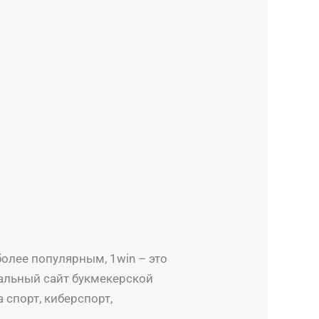
более популярным, 1win – это
иальный сайт букмекерской
 спорт, киберспорт,