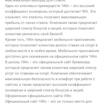
максимальную выборку для ставок.
Один из ключевых преимуществ 1Win – это высокий
коэффициент конверсии, который достигает 95%. Это
означает, что клиенты получают максимальную
прибыль от своих ставок. Компания также предлагает
широкий спектр бонусов и акций, которые помогают
клиентам увеличить свой банкroll.
Кроме того, 1Win предлагает мобильное приложение,
которое позволяет клиентам делать ставки на спорт в
любом месте и в любое время. Мобильное приложение
доступно для скачивания на официальном сайте 1Win.
В целом, 1Win – это официальный сайт букмекера,
который предлагает своим клиентам широкий спектр
услуг по ставкам на спорт. Компания обеспечивает
максимальную безопасность и комфорт при работе с
сайтом, а также предлагает высокий коэффициент
конверсии и широкий спектр бонусов и акций.
Оформление официального сайта 1Win
Официальный сайт 1Win – это не только место для