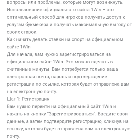
вопросы или проблемы, которые могут возникнуть.
Использование официального сайта 1Win – это
оптимальный способ для игроков получать доступ к
услугам букмекера и получать максимальную выгоду от
своих ставок.
Как начать делать ставки на спорт на официальном
сайте 1Win
Для начала, вам нужно зарегистрироваться на
официальном сайте 1Win. Это можно сделать в
считанные минуты. Вам потребуется только ваша
электронная почта, пароль и подтверждение
регистрации по ссылке, которая будет отправлена вам
на электронную почту.
Шаг 1: Регистрация
Вам нужно перейти на официальный сайт 1Win и
нажать на кнопку “Зарегистрироваться”. Введите свои
данные, а затем подтвердите регистрацию, кликнув на
ссылку, которая будет отправлена вам на электронную
почту.