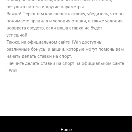
результат матча и другие параметры.
Важно! Перед тем как сделать ставку, убедитесь, что вы
понимаете правила и условия ставки, а также условия
возврата средств, если ваша ставка не будет
успешной.
Также, на официальном сайте 1Win доступны
различные бонусы и акции, которые могут помочь вам
начать делать ставки на спорт.
Начните делать ставки на спорт на официальном сайте
1Win!
←
Previous Post
Next Post
→
Home