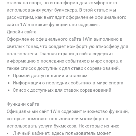
ставок на спорт, но и платформа для комфортного
использования услуг букмекера. В этой статье мы
рассмотрим, как выглядит оформление официального
сайта 1Win и какие функции оно содержит.
Дизайн сайта
Оформление официального сайта 1Win выполнено в
светлых тонах, что создает комфортную атмосферу для
пользователя. Главная страница сайта содержит
информацию о последних событиях в мире спорта, а
также список доступных для ставок соревнований.
Прямой доступ к линии и ставкам
Информация о последних событиях в мире спорта
Список доступных для ставок соревнований
Функции сайта
Официальный сайт 1Win содержит множество функций,
которые помогают пользователям комфортно
использовать услуги букмекера. Некоторые из них:
Личный кабинет: здесь пользователь может