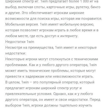
Широкий спектр иг. 1win предлагает более 1 000 иг на
выбор, включая слоты, карточные игры, рулетку, бинго
и другие. Это обеспечивает игрокам широкие
возможности для поиска игры, которая им понравится.
Мобильная версия. 1win имеет мобильную версию,
которая позволяет игрокам играть в любое время и в
любом месте, где есть доступ к интернету.
Недостатки 1win
Несмотря на преимущества, 1win имеет и некоторые
недостатки:
Некоторые игроки могут столкнуться с техническими
проблемами. Как и у любого другого оператора, 1win
может иметь технические проблемы, которые могут
привести к задержкам или невозможности играть.
В целом, 1win – это популярный оператор, который
предлагает игрокам широкий спектр услуг и
привлекательные условия. Однако, как и у любого
другого оператора, он имеет и свои недостатки. Перед
выбором 1win, игроки должны тщательно изучить