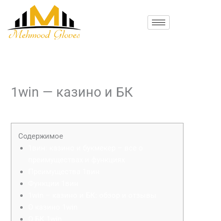
Skip
to
content
1win — казино и БК
/
Uncategorized
/ By
mehmood
Содержимое
1вин: казино и букмекер – все о
преимуществах и функциях
Преимущества 1вин
Функции 1вин
1win – казино и БК: обзор и отзывы
О казино 1win
О БК 1win