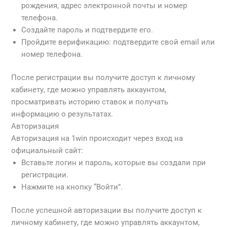
рождения, адрес электронной почты и номер
телефона.
Создайте пароль и подтвердите его.
Пройдите верификацию: подтвердите свой email или
номер телефона.
После регистрации вы получите доступ к личному
кабинету, где можно управлять аккаунтом,
просматривать историю ставок и получать
информацию о результатах.
Авторизация
Авторизация на 1win происходит через вход на
официальный сайт:
Вставьте логин и пароль, которые вы создали при
регистрации.
Нажмите на кнопку “Войти”.
После успешной авторизации вы получите доступ к
личному кабинету, где можно управлять аккаунтом,