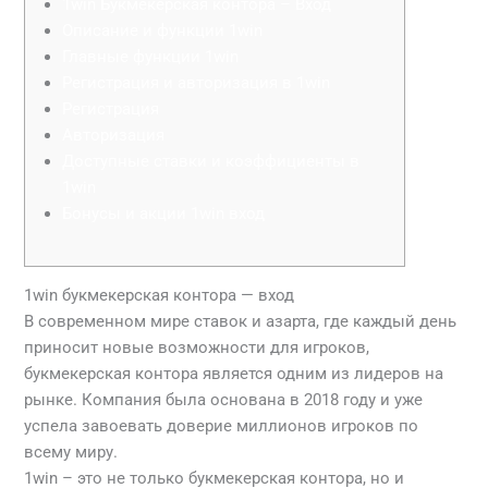
1win Букмекерская контора – Вход
Описание и функции 1win
Главные функции 1win
Регистрация и авторизация в 1win
Регистрация
Авторизация
Доступные ставки и коэффициенты в
1win
Бонусы и акции 1win вход
1win букмекерская контора — вход
В современном мире ставок и азарта, где каждый день
приносит новые возможности для игроков,
1win
букмекерская контора является одним из лидеров на
рынке. Компания была основана в 2018 году и уже
успела завоевать доверие миллионов игроков по
всему миру.
1win – это не только букмекерская контора, но и