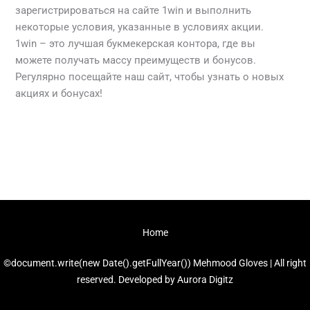
зарегистрироваться на сайте 1win и выполнить
некоторые условия, указанные в условиях акции.
1win – это лучшая букмекерская контора, где вы
можете получать массу преимуществ и бонусов.
Регулярно посещайте наш сайт, чтобы узнать о новых
акциях и бонусах!
←
Previous Post
Next Post
→
Home
©document.write(new Date().getFullYear()) Mehmood Gloves | All right
reserved. Developed by
Aurora Digitz