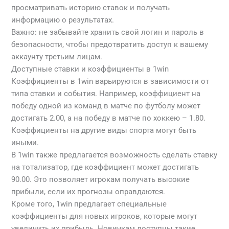
просматривать историю ставок и получать
информацию о результатах.
Важно: не забывайте хранить свой логин и пароль в
безопасности, чтобы предотвратить доступ к вашему
аккаунту третьим лицам.
Доступные ставки и коэффициенты в 1win
Коэффициенты в 1win варьируются в зависимости от
типа ставки и события. Например, коэффициент на
победу одной из команд в матче по футболу может
достигать 2.00, а на победу в матче по хоккею – 1.80.
Коэффициенты на другие виды спорта могут быть
иными.
В 1win также предлагается возможность сделать ставку
на тотализатор, где коэффициент может достигать
90.00. Это позволяет игрокам получать высокие
прибыли, если их прогнозы оправдаются.
Кроме того, 1win предлагает специальные
коэффициенты для новых игроков, которые могут
увеличить их прибыль. Новичкам доступны такие