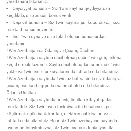
yararlanara bilərsiniz.
Qeydiyyat bonusu – Siz 1win saytına qeydiyyatdan
keçdikdə, sizə xüsusi bonus verilir.
Depozit bonusu – Siz 1win saytına pul köçürdükdə, sizə
müxtəlif bonuslar verilir.
İndi 1win oyna və sizə təklif olunan bonuslardan
yararlanın!
1Win Azerbaijan-da Ödəniş və Çıxarış Üsulları
1Win Azerbaijan saytına daxil olmaq üçün 1win giriş linkinə
keçid etmək lazımdır. Sayta daxil olduqdan sonra, siz 1win
yukle və 1win indir funksiyalarını da istifadə edə bilərsiniz.
1Win Azerbaijan saytında 1win az bölməsində siz ödəniş və
çıxarış üsulları haqqında məlumat əldə edə bilərsiniz.
Ödəniş Üsulları
1Win Azerbaijan saytında ödəniş üsulları kifayət qədər
müxtəlifdir. Siz 1win oyna funksiyası ilə hesabınıza pul
köçürmək üçün bank kartları, elektron pul kisələri və s.
istifadə edə bilərsiniz. Əgər siz 1win azerbaycan saytında
oynamaq istəyirsinizsə, siz 1win скачать funksiyası ilə