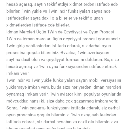
hesab açaraq, saytın təklif etdiyi xidmətlərdən istifadə edə
bilərlər. 1win yukle və 1win indir funksiyaları sayəsində
istifadəçilər sayta daxil ola bilərlər və təklif olunan
xidmətlərdən istifadə edə bilərlər.
İdman Mərcləri Üçün 1Win-də Qeydiyyat və Oyun Prosesi
1Win-də idman mərcləri üçün qeydiyyat prosesi çox asandır.
1win giriş səhifəsindən istifadə edərək, siz dərhal oyun
prosesinə qoşula bilərsiniz. Əvvəlcə, 1win azerbaycan
saytına daxil olun və qeydiyyat formasını doldurun. Bu, sizə
hesab açmaq və 1win oyna funksiyasından istifadə etmək
imkanı verir.
1win indir və 1win yukle funksiyaları saytın mobil versiyasını
yükləməyə imkan verir, bu da sizə hər yerdən idman mərcləri
oynamaq imkanı verir. 1win aviator kimi populyar oyunlar da
mövcuddur, hansı ki, sizə daha çox qazanmaq imkanı verir.
Sonra, 1win скачать funksiyasını istifadə edərək, siz dərhal
oyun prosesinə qoşula bilərsiniz. 1win вход səhifəsindən
istifadə edərək, siz dərhal hesabınıza daxil ola bilərsiniz və
idman mərcləri oynamağa başlaya bilərsiniz.