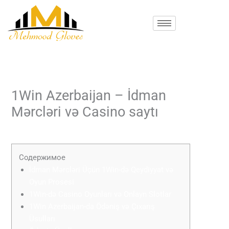
Skip
to
content
1Win Azerbaijan – İdman
Mərcləri və Casino saytı
/
Uncategorized
/ By
mehmood
Содержимое
İdman Mərcləri Üçün 1Win-də Qeydiyyat və
Oyun Prosesi
1Win-də Casino Oyunları və Onlayn Slotlar
1Win Azerbaijan-da Ödəniş və Çıxarış
Üsulları