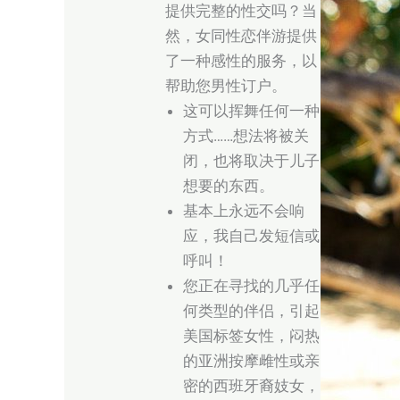
提供完整的性交吗？当
然，女同性恋伴游提供
了一种感性的服务，以
帮助您男性订户。
这可以挥舞任何一种
方式……想法将被关
闭，也将取决于儿子
想要的东西。
基本上永远不会响
应，我自己发短信或
呼叫！
您正在寻找的几乎任
何类型的伴侣，引起
美国标签女性，闷热
的亚洲按摩雌性或亲
密的西班牙裔妓女，