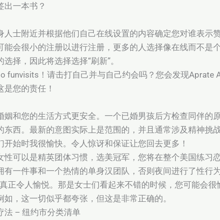
签出一本书？
身人士附近并根据他们自己在线设置的内容确定您对谁表示
可能会很小的注册以进行注册，更多的人选择像在线而不是
选择，因此将选择选择“刷新”。
auto funvisits！请击打自己并与自己约会吗？您会发现Aprate 
这是您的责任！
婚姻和您的生活方式更安全。一个已婚男孩后方检查同伴的
的东西。最新的意图实际上是范围的，并且通常涉及精神挑
们开始时我很愉快。令人惊讶和保证让您回去更多！
女性可以是精英团体习惯，选美冠军，您将在整个美国练习
拥有一件事和一个热情的单身汉团队，否则夜间进行了性行
或真正令人愉悦。那是女士们看起来不错的时候，您可能会很
例如，这一切似乎都夸张，但这是非常正确的。
法 – 纽约市分类清单