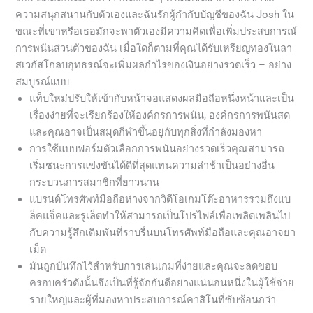
ความสนุกสนานกับตัวเองและฉันรักผู้กำกับบัญชีของฉัน Josh ใน
ขณะที่เขาหรือเธอมักจะพาตัวเองมีความคิดเพื่อเพิ่มประสบการณ์
การพนันส่วนตัวของฉัน เมื่อใดก็ตามที่คุณได้รับเหรียญทองในลา
สเวกัสโกลบอุทธรณ์จะเพิ่มผลกำไรของเงินอย่างรวดเร็ว – อย่าง
สมบูรณ์แบบ
แท็บใหม่ปรับให้เข้ากับหน้าจอแสดงผลมือถือหนึ่งหน้าและเป็น
เรื่องง่ายที่จะเรียกร้องให้องค์กรการพนัน, องค์กรการพนันสด
และคุณอาจเป็นสมุดกีฬาขึ้นอยู่กับทุกสิ่งที่กำลังมองหา
การใช้แบบฟอร์มตัวเลือกการพนันอย่างรวดเร็วคุณสามารถ
เริ่มชนะการแข่งขันได้ดีที่สุดแทนความล่าช้าเป็นอย่างอื่น
กระบวนการสมาชิกที่ยาวนาน
แบรนด์โทรศัพท์มือถือห่างจากวิดีโอเกมโต๊ะอาหารรวมถึงแบ
ล็คแจ็คและรูเล็ตทำให้สามารถเป็นโปรไฟล์เพื่อเพลิดเพลินไป
กับความรู้สึกเดิมพันที่ราบรื่นบนโทรศัพท์มือถือและคุณอาจยา
เม็ด
มันถูกบันทึกไว้สำหรับการเล่นเกมที่ง่ายและคุณจะลดขอบ
ครอบครัวดังนั้นจึงเป็นที่รู้จักกันดีอย่างแน่นอนหนึ่งในผู้ใช้จ่าย
รายใหญ่และผู้ที่มองหาประสบการณ์คาสิโนที่ซับซ้อนกว่า