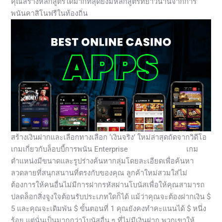
คุณสร้างหลักสูตรได้มากที่สุดยังมีหลักสูตรที่ยาวนานจากการ
พนันคาสิโนฟรีในท้องถิ่น
สร้างเงินฝากและเลือกทางเลือก ‘เงินจริง’ ใหม่ล่าสุดถัดจากวิดีโอ
เกมเกี่ยวกับล็อบบี้การพนัน Enterprise
คาสิโนแบล็คแจ็ค
เกม
ตำแหน่งมีขนาดและรูปร่างค้นหากลุ่มโดยละเอียดเพื่อค้นหา
ลวดลายที่สนุกสนานที่ตรงกับของคุณ ลูกค้าใหม่สวมใส่ไม่
ต้องการให้คนอื่นไม่มีการฝากรหัสผ่านโบนัสเพื่อให้คุณสามารถ
ปลดล็อกสิ่งจูงใจต้อนรับประเภทใดก็ได้ แม้ว่าคุณจะต้องฝากเงิน $
5 และคุณจะเดิมพัน $ ขั้นตอนที่ 1 คุณยังคงทำคะแนนได้ $ หนึ่ง
ร้อย แต่นั่นเป็นมากกว่าโบนัสอื่น ๆ ที่ไม่มีเงินฝาก พวกเขาให้