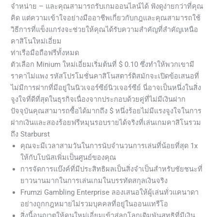
จำหน่าย – และคุณสามารถรับเกมออนไลน์ได้ ฟังดูง่ายกว่าที่คุณ
คิด แต่ความเข้าใจอย่างมืออาชีพเกี่ยวกับกฎและคุณสามารถใช้
วิธีการที่แข็งแกร่งจะช่วยให้คุณได้รับความสำคัญที่สำคัญเหนือ
คาสิโนใหม่เอี่ยม
ท่าเรือมือถือฟรีทั้งหมด
ตัวเลือก Minium ใหม่เอี่ยมเริ่มต้นที่ $ 0.10 ซึ่งทำให้พวกเขามี
ราคาไม่แพง รหัสโปรโมชั่นคาสิโนสตาร์ดิสมักจะเปิดข้อเสนอที่
ไม่มีการฝากที่มีอยู่ในนิวเจอร์ซีย์นิวเจอร์ซีย์ นี่อาจเป็นหนึ่งในสิ่ง
จูงใจที่ดีที่สุดในธุรกิจเนื่องจากประกอบด้วยคู่ที่ไม่มีเงินฝาก
ปัจจุบันคุณสามารถซื้อได้มากถึง $ หนึ่งร้อยไม่มีแรงจูงใจในการ
ฝากเงินและสองร้อยฟรีหมุนรอบรายได้จริงที่เล่นเกมคาสิโนรวม
ถึง Starburst
คุณจะมีเวลาสามวันในการนับจำนวนการเล่นที่น้อยที่สุด 1x
ให้กับโบนัสเพิ่มเป็นศูนย์ของคุณ
การจัดการแบ๊งค์ที่มีประสิทธิผลเป็นสิ่งจำเป็นสำหรับชัยชนะที่
ยาวนานมากในการเล่นเกมในบรรทัดสกุลเงินจริง
Frumzi Gambling Enterprise ลองเสนอให้ผู้เล่นทั่วแคนาดา
อย่างถูกกฎหมายไม่รวมบุคคลที่อยู่ในออนแทรีโอ
สิ่งนี้อนุญาตให้คนใหม่เอี่ยมเข้าสู่ลูกโลกเดิมพันสุทธิที่มีเงิน