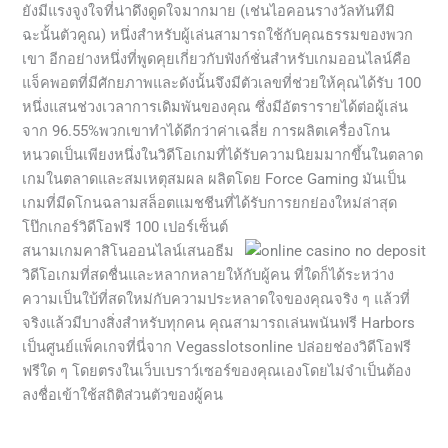
ยังมีแรงจูงใจที่น่าดึงดูดใจมากมาย (เช่นไอคอนรางวัลทันทีมิ
ฉะนั้นตัวคูณ) หนึ่งสำหรับผู้เล่นสามารถใช้กับคุณธรรมของพวก
เขา อีกอย่างหนึ่งที่พูดคุยเกี่ยวกับฟังก์ชั่นสำหรับเกมออนไลน์คือ
แจ็คพอตที่มีศักยภาพและดังนั้นจึงมีตัวเลขที่ช่วยให้คุณได้รับ 100
หนึ่งแสนช่วงเวลาการเดิมพันของคุณ ซึ่งมีอัตรารายได้ต่อผู้เล่น
จาก 96.55%พวกเขาทำได้ดีกว่าค่าเฉลี่ย การผลิตเครื่องโกน
หนวดเป็นเพียงหนึ่งในวิดีโอเกมที่ได้รับความนิยมมากขึ้นในตลาด
เกมในตลาดและสมเหตุสมผล ผลิตโดย Force Gaming มันเป็น
เกมที่มีดโกนฉลามสล็อตแมชชีนที่ได้รับการยกย่องใหม่ล่าสุด
โป๊กเกอร์วิดีโอฟรี 100 เปอร์เซ็นต์
สนามเกมคาสิโนออนไลน์เสนอธีม
วิดีโอเกมที่สดชื่นและหลากหลายให้กับผู้คน ที่ใดก็ได้ระหว่าง
ความเป็นใบ้ที่สดใหม่กับความประหลาดใจของคุณจริง ๆ แล้วที่
จริงแล้วมีบางสิ่งสำหรับทุกคน คุณสามารถเล่นพนันฟรี Harbors
เป็นศูนย์แพ็คเกจที่นี่จาก Vegasslotsonline ปล่อยช่องวิดีโอฟรี
ฟรีใด ๆ โดยตรงในเว็บเบราว์เซอร์ของคุณเองโดยไม่จำเป็นต้อง
ลงชื่อเข้าใช้สถิติส่วนตัวของผู้คน