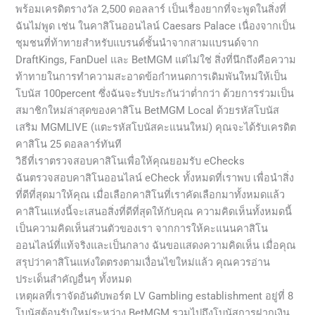
พร้อมเครดิตรางวัล 2,500 ดอลลาร์ เป็นเรื่องยากที่จะพูดในสิ่งที่
ฉันไม่พูด เช่น ในคาสิโนออนไลน์ Caesars Palace เนื่องจากเป็น
ชุมชนที่ท้าทายสำหรับแบรนด์ชั้นนำจากสามแบรนด์จาก
DraftKings, FanDuel และ BetMGM แต่ไม่ใช่ สิ่งที่นึกถึงคือความ
ท้าทายในการทำความสะอาดข้อกำหนดการเดิมพันใหม่ให้เป็น
โบนัส 100percent ซึ่งฉันจะรับประกันว่าต่ำกว่า ด้วยการร่วมเป็น
สมาชิกใหม่ล่าสุดของคาสิโน BetMGM Local ด้วยรหัสโบนัส
เสริม MGMLIVE (แตะรหัสโบนัสคะแนนใหม่) คุณจะได้รับเครดิต
คาสิโน 25 ดอลลาร์ทันที
วิธีที่เราตรวจสอบคาสิโนเพื่อให้คุณยอมรับ eChecks
ฉันตรวจสอบคาสิโนออนไลน์ eCheck ทั้งหมดที่เราพบ เพื่อนำสิ่ง
ที่ดีที่สุดมาให้คุณ เมื่อเลือกคาสิโนที่เราคัดเลือกมาทั้งหมดแล้ว
คาสิโนแห่งนี้จะเสนอสิ่งที่ดีที่สุดให้กับคุณ ความคิดเห็นทั้งหมดนี้
เป็นความคิดเห็นส่วนตัวของเรา จากการให้คะแนนคาสิโน
ออนไลน์ที่แท้จริงและเป็นกลาง ฉันขอแสดงความคิดเห็น เมื่อคุณ
สรุปว่าคาสิโนแห่งใดตรงตามเงื่อนไขใหม่แล้ว คุณควรอ่าน
ประเด็นสำคัญอื่นๆ ทั้งหมด
เหตุผลที่เราจัดอันดับพอร์ต LV Gambling establishment อยู่ที่ 8
โบนัสต้อนรับใหม่ระหว่าง BetMGM รวมไปถึงโบนัสการฝากเงิน